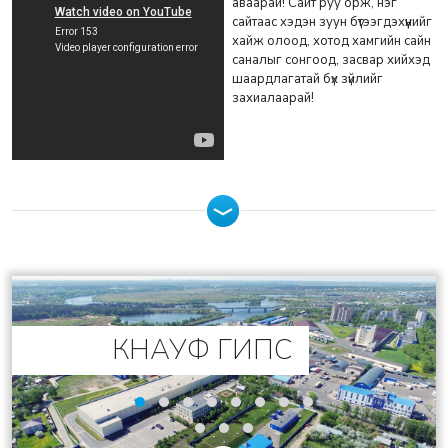
аваарай! Сайт руу орж, нэг
сайтаас хэдэн зуун бүтээгдэхүүнийг
хайж олоод, хотод хамгийн сайн
саналыг сонгоод, засвар хийхэд
шаардлагатай бүх зүйлийг
захиалаарай!
КНАУФ ГИПС