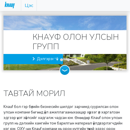
Цэс
КНАУФ ОЛОН УЛСЫН
ГРУПП
Дэлгэрэнгүй
ТАВТАЙ МОРИЛ
Knauf бол гэр бүлийн бизнесийн шилдэг зарчимд суурилсан олон
улсын компани бөгөөд үйл ажиллагааныхаацар хүрээг үл харгалзан
эдгээр үнэт зүйлсийг хадгалж чадсан юм. Өнөөдөр Knauf олон улсын
групп нь дэлхийн хамгийн том барилгын материал үйлдвэрлэгчдийн
нэг юм. ОХУ-ын Knauf компани нь орон нутгийн түүхий эдээс орон