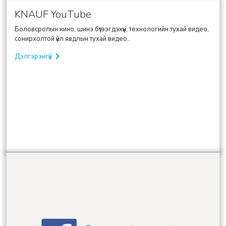
KNAUF YouTube
Боловсролын кино, шинэ бүтээгдэхүүн, технологийн тухай видео,
сонирхолтой үйл явдлын тухай видео..
Дэлгэрэнгүй