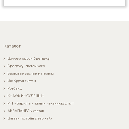
Каталог
Шинээр орсон бүтээгдэхүүн
Бүтээгдэхүүн, систем хайх
Барилгын заслын материал
Иж бүрдэл систем
Ротбанд
КНАУФ ИНСУЛЕЙШН
PFT - Барилгын ажлын механикжуулалт
АКВАПАНЕЛЬ хавтан
Цагаан толгойн үсгээр хайх