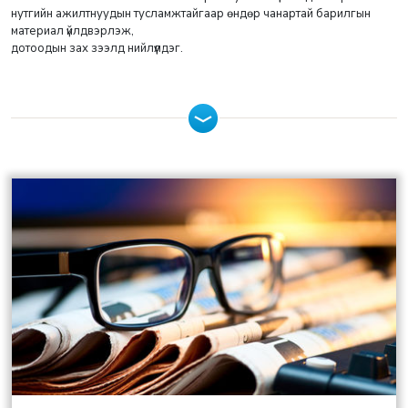
нутгийн ажилтнуудын тусламжтайгаар өндөр чанартай барилгын
материал үйлдвэрлэж,
дотоодын зах зээлд нийлүүлдэг.