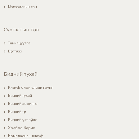
Мэдээллийн сан
Сургалтын төв
Танилцуулга
Бүртгүүлэх
Бидний тухай
Кнауф олон улсын групп
Бидний тухай
Бидний зорилго
Бидний түүх
Бидний үнэт зүйлс
Холбоо барих
Комплаенс – кнауф