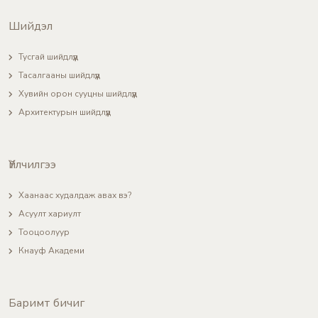
Шийдэл
Тусгай шийдлүүд
Тасалгааны шийдлүүд
Хувийн орон сууцны шийдлүүд
Архитектурын шийдлүүд
Үйлчилгээ
Хаанаас худалдаж авах вэ?
Асуулт хариулт
Тооцоолуур
Кнауф Академи
Баримт бичиг