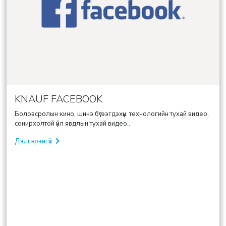
KNAUF FACEBOOK
Боловсролын кино, шинэ бүтээгдэхүүн, технологийн тухай видео,
сонирхолтой үйл явдлын тухай видео..
Дэлгэрэнгүй