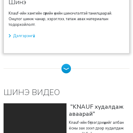
Шинэ
Knauf-ийн хамгийн сүүлийн үеийн шинэчлэлтэй танилцаарай.
Онцлог шинж чанар, хэрэглээ, татаж авах материалын
тодорхойлолт.
Дэлгэрэнгүй
ШИНЭ ВИДЕО
"KNAUF худалдаж
аваарай"
Knauf-ийн бүтээгдэхүүнийг албан
ёсны зах зээл дээр худалдаж