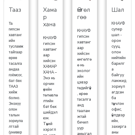
Тааз
Хама
Өнгөл
Шал
р
гөө
хана
КНАУФ
Та
супер
гипсэн
КНАУФ
шал -
хавтанг
гипсэн
КНАУФ
орон
ийн
хавтанг
гипсэн
сууц,
тусламж
аар
хавтанг
олон
тайгаар
хийсэн
аар
нийтийн
өрөө
өнгөлгө
хийсэн
барилг
тасалга
ө нь
ХАМАР
а
андаа
эколог
ХАНА –
байгуу
гоёмсог,
ийн
Энэ нь
ламжид
бат бөх
цэвэр
орчин
зориул
ТААЗ
төдийгүй
үеийн
агдсан
хийж
, өрөө
төлөвлө
ба
болно.
тасалга
лтийн
түүнчлэн
Энэхүү
анд
бат бөх
офис,
олон
таалам
шийдэл
үйлдвэр
талын
жтай
юм.
ийн,
зориула
бичил
Түүний
захирга
лттай
уур
хэрэгл
аны
(универ
амьсгал