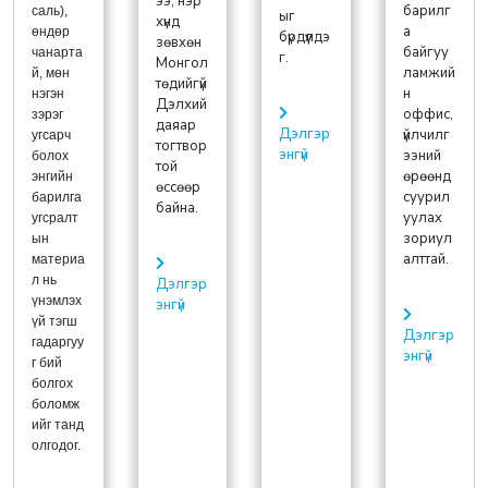
ээ, нэр
барилг
саль),
ыг
хүнд
а
өндөр
бүрдүүлдэ
зөвхөн
байгуу
чанарта
г.
Монгол
ламжий
й, мөн
төдийгүй
н
нэгэн
Дэлхий
оффис,
зэрэг
даяар
Дэлгэр
үйлчилг
угсарч
тогтвор
энгүй
ээний
болох
той
өрөөнд
энгийн
өссөөр
суурил
барилга
байна.
уулах
угсралт
зориул
ын
алттай.
материа
л нь
Дэлгэр
үнэмлэх
энгүй
үй тэгш
Дэлгэр
гадаргуу
энгүй
г бий
болгох
боломж
ийг танд
олгодог.