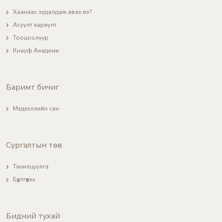
Хаанаас худалдаж авах вэ?
Асуулт хариулт
Тооцоолуур
Кнауф Академи
Баримт бичиг
Мэдээллийн сан
Сургалтын төв
Танилцуулга
Бүртгүүлэх
Бидний тухай