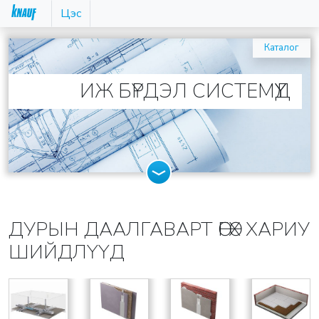
Цэс
Каталог
ИЖ БҮРДЭЛ СИСТЕМҮҮД
ДУРЫН ДААЛГАВАРТ ӨГӨХ ХАРИУ
ШИЙДЛҮҮД