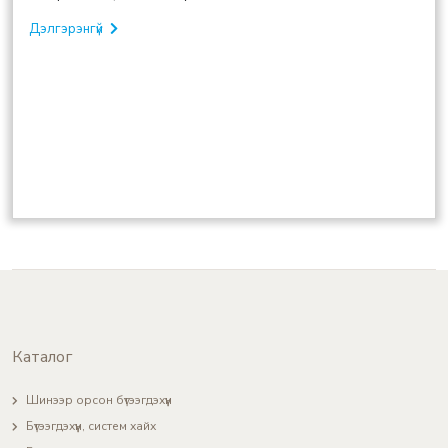
Дэлгэрэнгүй
Каталог
Шинээр орсон бүтээгдэхүүн
Бүтээгдэхүүн, систем хайх