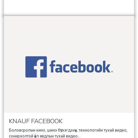
KNAUF FACEBOOK
Боловсролын кино, шинэ бүтээгдэхүүн, технологийн тухай видео,
сонирхолтой үйл явдлын тухай видео..