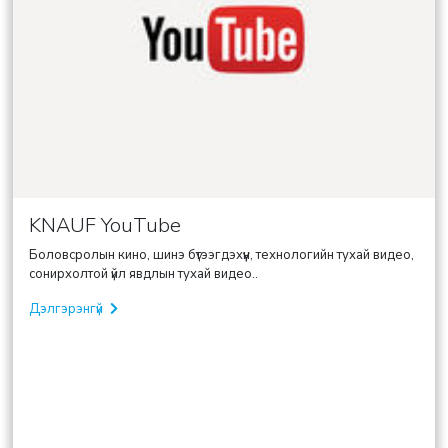
KNAUF YouTube
Боловсролын кино, шинэ бүтээгдэхүүн, технологийн тухай видео,
сонирхолтой үйл явдлын тухай видео..
Дэлгэрэнгүй