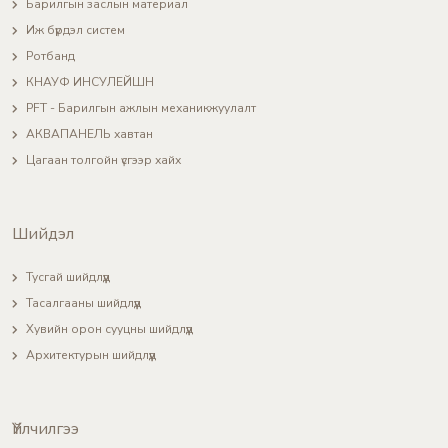
Барилгын заслын материал
Иж бүрдэл систем
Ротбанд
КНАУФ ИНСУЛЕЙШН
PFT - Барилгын ажлын механикжуулалт
АКВАПАНЕЛЬ хавтан
Цагаан толгойн үсгээр хайх
Шийдэл
Тусгай шийдлүүд
Тасалгааны шийдлүүд
Хувийн орон сууцны шийдлүүд
Архитектурын шийдлүүд
Үйлчилгээ