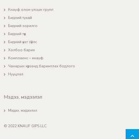
Кнауф олон улсын групп
Бидний тухай
Бидний зорилго
Бидний түүх
Бидний үнэт зүйлс
Холбоо барих
Комплаенс – кнауф
Чанарын хүрээнд баримтлах бодлого
Нууцлал
Мэдээ, мэдээлэл
Мэдээ, мэдээлэл
© 2022 KNAUF GIPS LLC