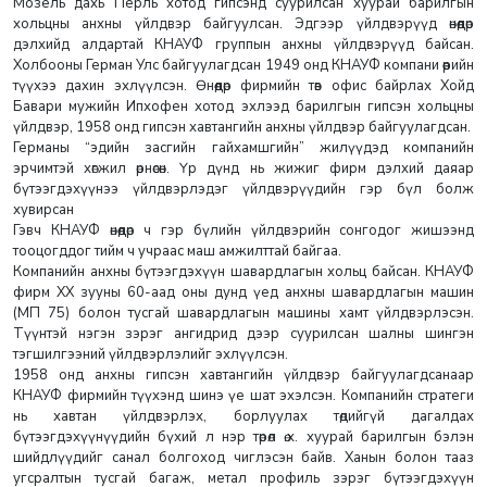
Мозель дахь Перль хотод гипсэнд суурилсан хуурай барилгын
хольцны анхны үйлдвэр байгуулсан. Эдгээр үйлдвэрүүд өнөөдөр
дэлхийд алдартай КНАУФ группын анхны үйлдвэрүүд байсан.
Холбооны Герман Улс байгуулагдсан 1949 онд КНАУФ компани өөрийн
түүхээ дахин эхлүүлсэн. Өнөөдөр фирмийн төв офис байрлах Хойд
Бавари мужийн Ипхофен хотод эхлээд барилгын гипсэн хольцны
үйлдвэр, 1958 онд гипсэн хавтангийн анхны үйлдвэр байгуулагдсан.
Германы “эдийн засгийн гайхамшгийн” жилүүдэд компанийн
эрчимтэй хөгжил өрнөсөн. Үр дүнд нь жижиг фирм дэлхий даяар
бүтээгдэхүүнээ үйлдвэрлэдэг үйлдвэрүүдийн гэр бүл болж
хувирсан
Гэвч КНАУФ өнөөдөр ч гэр бүлийн үйлдвэрийн сонгодог жишээнд
тооцогддог тийм ч учраас маш амжилттай байгаа.
Компанийн анхны бүтээгдэхүүн шавардлагын хольц байсан. КНАУФ
фирм ХХ зууны 60-аад оны дунд үед анхны шавардлагын машин
(МП 75) болон тусгай шавардлагын машины хамт үйлдвэрлэсэн.
Түүнтэй нэгэн зэрэг ангидрид дээр суурилсан шалны шингэн
тэгшилгээний үйлдвэрлэлийг эхлүүлсэн.
1958 онд анхны гипсэн хавтангийн үйлдвэр байгуулагдсанаар
КНАУФ фирмийн түүхэнд шинэ үе шат эхэлсэн. Компанийн стратеги
нь хавтан үйлдвэрлэх, борлуулах төдийгүй дагалдах
бүтээгдэхүүнүүдийн бүхий л нэр төрөл ө.х. хуурай барилгын бэлэн
шийдлүүдийг санал болгоход чиглэсэн байв. Ханын болон тааз
угсралтын тусгай багаж, метал профиль зэрэг бүтээгдэхүүн