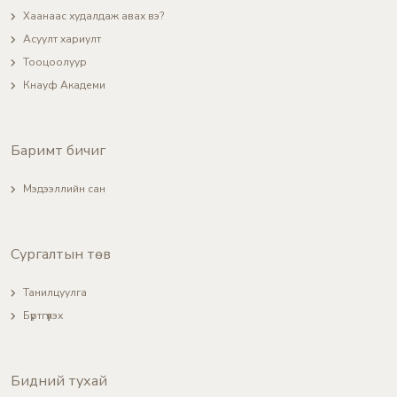
Хаанаас худалдаж авах вэ?
Асуулт хариулт
Тооцоолуур
Кнауф Академи
Баримт бичиг
Мэдээллийн сан
Сургалтын төв
Танилцуулга
Бүртгүүлэх
Бидний тухай