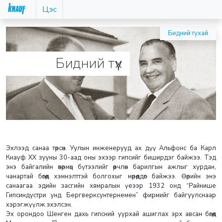
Цэс
Бидний тухай
Бидний түүх
Эхлээд санаа төрсөн. Уулын инженерууд ах дүү Альфонс ба Карл
Кнауф ХХ зууны 30-аад оны эхээр гипсийг биширдэг байжээ. Тэд
энэ байгалийн өвөрмөц бүтээлийг өөрчлөн барилгын ажлыг хурдан,
чанартай бөгөөд хэмнэлттэй болгохыг мөрөөддөг байжээ. Өөрийн энэ
санаагаа эдийн засгийн хямралын үеээр 1932 онд “Райнише
Гипсиндустри унд Бергверксунтернемен” фирмийг байгуулснаар
хэрэгжүүлж эхэлсэн.
Эх орондоо Шенген дахь гипсний уурхай ашиглах эрх авсан бөгөөд