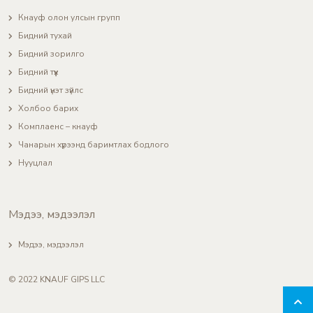
Кнауф олон улсын групп
Бидний тухай
Бидний зорилго
Бидний түүх
Бидний үнэт зүйлс
Холбоо барих
Комплаенс – кнауф
Чанарын хүрээнд баримтлах бодлого
Нууцлал
Мэдээ, мэдээлэл
Мэдээ, мэдээлэл
© 2022 KNAUF GIPS LLC