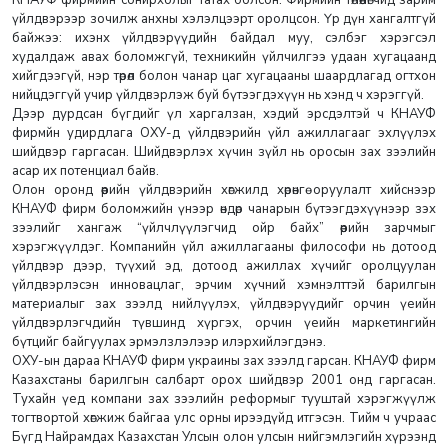
үйлдвэрээр зочилж анхны хэлэлцээрт оролцсон. Үр дүн хангалтгүй
байжээ: ихэнх үйлдвэрүүдийн байдал муу, сэлбэг хэрэгсэл
худалдаж авах боломжгүй, техникийн үйлчилгээ удаан хугацаанд
хийгдээгүй, нэр төрөл болон чанар цаг хугацааны шаардлагад огтхон
нийцдэггүй учир үйлдвэрлэж буй бүтээгдэхүүн нь хэнд ч хэрэггүй.
Дээр дурдсан бүгдийг үл харгалзан, хэдий эрсдэлтэй ч КНАУФ
фирмйн удирдлага ОХУ-д үйлдвэрийн үйл ажиллагааг эхлүүлэх
шийдвэр гаргасан. Шийдвэрлэх хүчин зүйл нь оросын зах зээлийн
асар их потенциал байв.
Олон оронд өөрийн үйлдвэрийн хөгжилд хөрөнгө оруулалт хийснээр
КНАУФ фирм боломжийн үнээр өндөр чанарын бүтээгдэхүүнээр зэх
зээлийг хангаж “үйлчлүүлэгчид ойр байх” өөрийн зарчмыг
хэрэгжүүлдэг. Компанийн үйл ажиллагааны философи нь дотоод
үйлдвэр дээр, түүхий эд, дотоод ажиллах хүчийг оролцуулан
үйлдвэрлэсэн инновацлаг, эрчим хүчний хэмнэлттэй барилгын
материалыг зах зээлд нийлүүлэх, үйлдвэрүүдийг орчин үеийн
үйлдвэрлэгчдийн түвшинд хүргэх, орчин үеийн маркетингийн
бүтцийг байгуулах эрмэлзлэлээр илэрхийлэгдэнэ.
ОХУ-ын дараа КНАУФ фирм украины зах зээлд гарсан. КНАУФ фирм
Казахстаны барилгын салбарт орох шийдвэр 2001 онд гаргасан.
Тухайн үед компани зах зээлийн реформыг тууштай хэрэгжүүлж
тогтвортой хөгжиж байгаа улс орны ирээдүйд итгэсэн. Тийм ч учраас
Бүгд Найрамдах Казахстан Улсын олон улсын нийгэмлэгийн хүрээнд