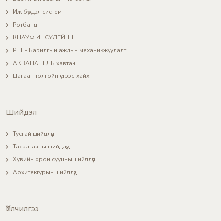
Иж бүрдэл систем
Ротбанд
КНАУФ ИНСУЛЕЙШН
PFT - Барилгын ажлын механикжуулалт
АКВАПАНЕЛЬ хавтан
Цагаан толгойн үсгээр хайх
Шийдэл
Тусгай шийдлүүд
Тасалгааны шийдлүүд
Хувийн орон сууцны шийдлүүд
Архитектурын шийдлүүд
Үйлчилгээ