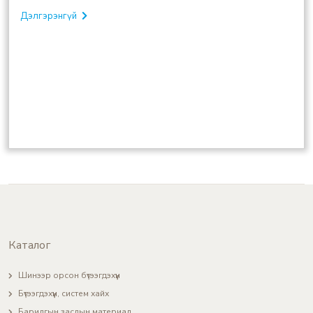
Дэлгэрэнгүй
Каталог
Шинээр орсон бүтээгдэхүүн
Бүтээгдэхүүн, систем хайх
Барилгын заслын материал