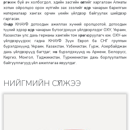
өргөжиж буй ач холбогдол, эдийн засгийн өсөлтийг харгалзан Алматы
хотын ойролцоо орон нутгийн зах зээлийг өндөр чанарын барилгын
материалаар хангах орчин үеийн үйлдвэр байгуулах шийдвэр
гаргасан.
Өнөөдөр КНАУФ дотоодын ажиллах хүчний оролцоотой, дотоодын
түүхий эдээр өндөр чанарын бүтээгдэхүүн үйлдвэрлэдэг ОХУ, Украин,
Казахстан улс дахь германы хамгийн том хөрөнгө оруулагч юм. ОХУ-ын
үйлдвэрүүдээс гадна КНАУФ Зүүн Европ ба СНГ группын
бүрэлдэхүүнд Украин, Казахстан, Узбекистан, Гүрж, Азербайджан
дахь үйлдвэрүүд багтдаг; мөн бүрэлдэхүүнд нь Армени, Белорусс,
Киргиз, Монгол, Таджикистан, Туркменистан дахь борлуулалтын
байгууллагууд үйл ажиллагаа явуулдаг.
НИЙГМИЙН СҮЛЖЭЭ