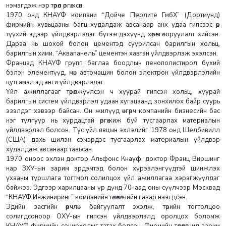
нэмэгдэж нэр төрөл өргөжсөн.
1970 онд КНАУФ компани “Дойче Перлите ГмбХ” (Дортмунд)
фирмийн хувьцааны багц худалдаж авсанаар анх удаа гипсээс өөр
түүхий эдээр үйлдвэрлэдэг бүтээгдэхүүнд хөрөнгө оруулалт хийсэн.
Дараа нь шохой болон цементэд суурилсан барилгын хольц,
барилгын хими, “Аквапанель” цементэн хавтан үйлдвэрлэж эхэлсэн.
Францад КНАУФ групп баглаа боодлын пенополистирол бүхий
бэлэн элементүүд, мөн автомашин болон электрон үйлдвэрлэлийн
цутгамал эд анги үйлдвэрлэдэг.
Үйл ажиллагааг төрөлжүүлсэн ч хуурай гипсэн хольц, хуурай
барилгын систем үйлдвэрлэл удаан хугацаанд зонхилох байр суурь
эзэлдэг хэвээр байсан. Он жилүүд өнгөрч компанийн бизнесийн бас
нэг тулгуур нь хурдацтай өргөжиж буй тусгаарлах материалын
үйлдвэрлэл болсон. Тус үйл явцын эхлэлийг 1978 онд Шелбивилл
(США) дахь шилэн сэмэрдэс тусгаарлах материалын үйлдвэр
худалдаж авсанаар тавьсан.
1970 оноос эхлэн доктор Альфонс Кнауф, доктор Франц Виршинг
нар ЗХУ-ын зарим эрдэмтэд болон хүрээлэнгүүдтэй шинжлэх
ухааны туршлага тогтмол солилцох үйл ажиллагаа хэрэгжүүлдэг
байжээ. Эдгээр харилцааны үр дүнд 70-аад оны сүүлчээр Москвад
“КНАУФ Инжиниринг” компанийн төлөөлөгчийн газар нээгдсэн.
Эдийн засгийн өөрчлөн байгуулалт эхэлж, төрийн тогтолцоо
солигдсоноор ОХУ-ын гипсэн үйлдвэрлэлд оролцох боломж
КНАУФ фирмийн сонирхолыг татах болсон. Фирмийн төлөөлөгчид зарим