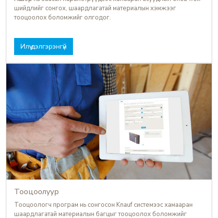
шийдлийг сонгох, шаардлагатай материалын хэмжээг
тооцоолох боломжийг олгодог.
Илүү дэлгэрэнгүй
Тооцоолуур
Тооцоологч програм нь сонгосон Knauf системээс хамааран
шаардлагатай материалын багцыг тооцоолох боломжийг