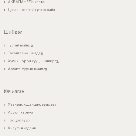
АКВАПАНЕЛЬ хавтан
Цагаан толгойн үсгээр хайх
Шийдэл
Тусгай шийдлүүд
Тасалгааны шийдлүүд
Хувийн орон сууцны шийдлүүд
Архитектурын шийдлүүд
Үйлчилгээ
Хаанаас худалдаж авах вэ?
Асуулт хариулт
Тооцоолуур
Кнауф Академи