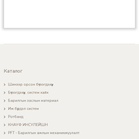
Каталог
Шинээр орсон бүтээгдэхүүн
Бүтээгдэхүүн, систем хайх
Барилгын заслын материал
Иж бүрдэл систем
Ротбанд
КНАУФ ИНСУЛЕЙШН
PFT - Барилгын ажлын механикжуулалт