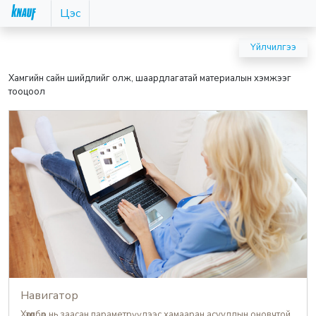
Цэс
Үйлчилгээ
Хамгийн сайн шийдлийг олж, шаардлагатай материалын хэмжээг
тооцоол
Навигатор
Хөтөлбөр нь заасан параметрүүдээс хамааран асуудлын оновчтой