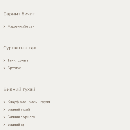
Баримт бичиг
Мэдээллийн сан
Сургалтын төв
Танилцуулга
Бүртгүүлэх
Бидний тухай
Кнауф олон улсын групп
Бидний тухай
Бидний зорилго
Бидний түүх