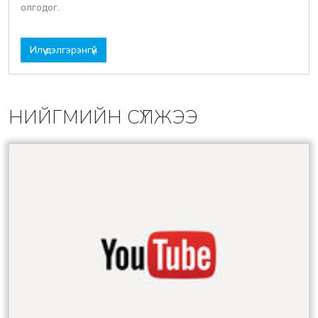
олгодог.
Илүү дэлгэрэнгүй
НИЙГМИЙН СҮЛЖЭЭ