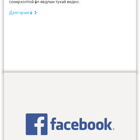
сонирхолтой үйл явдлын тухай видео..
Дэлгэрэнгүй