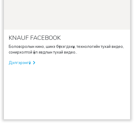
KNAUF FACEBOOK
Боловсролын кино, шинэ бүтээгдэхүүн, технологийн тухай видео,
сонирхолтой үйл явдлын тухай видео..
Дэлгэрэнгүй