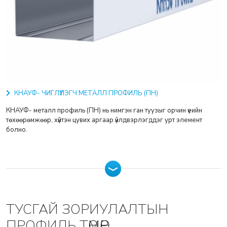
КНАУФ- ЧИГЛҮҮЛЭГЧ МЕТАЛЛ ПРОФИЛЬ (ПН)
КНАУФ- металл профиль (ПН) нь нимгэн ган туузыг орчин үеийн
төхөөрөмжөөр, хүйтэн цувих аргаар үйлдвэрлэгддэг урт элемент
болно.
ТУСГАЙ ЗОРИУЛАЛТЫН
ПРОФИЛЬ ТӨМӨР