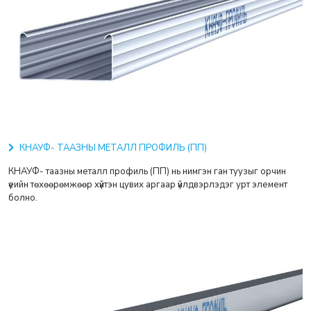
КНАУФ- ТААЗНЫ МЕТАЛЛ ПРОФИЛЬ (ПП)
КНАУФ- таазны металл профиль (ПП) нь нимгэн ган туузыг орчин
үеийн төхөөрөмжөөр хүйтэн цувих аргаар үйлдвэрлэдэг урт элемент
болно.