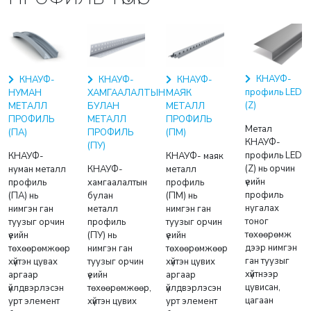
КНАУФ-
КНАУФ-
КНАУФ-
КНАУФ-
профиль LED
НУМАН
ХАМГААЛАЛТЫН
МАЯК
(Z)
МЕТАЛЛ
БУЛАН
МЕТАЛЛ
ПРОФИЛЬ
МЕТАЛЛ
ПРОФИЛЬ
Метал
(ПА)
ПРОФИЛЬ
(ПМ)
КНАУФ-
(ПУ)
профиль LED
КНАУФ-
КНАУФ- маяк
(Z) нь орчин
нуман металл
КНАУФ-
металл
үеийн
профиль
хамгаалалтын
профиль
профиль
(ПА) нь
булан
(ПМ) нь
нугалах
нимгэн ган
металл
нимгэн ган
тоног
туузыг орчин
профиль
туузыг орчин
төхөөрөмж
үеийн
(ПУ) нь
үеийн
дээр нимгэн
төхөөрөмжөөр
нимгэн ган
төхөөрөмжөөр
ган туузыг
хүйтэн цувах
туузыг орчин
хүйтэн цувих
хүйтнээр
аргаар
үеийн
аргаар
цувисан,
үйлдвэрлэсэн
төхөөрөмжөөр,
үйлдвэрлэсэн
цагаан
урт элемент
хүйтэн цувих
урт элемент