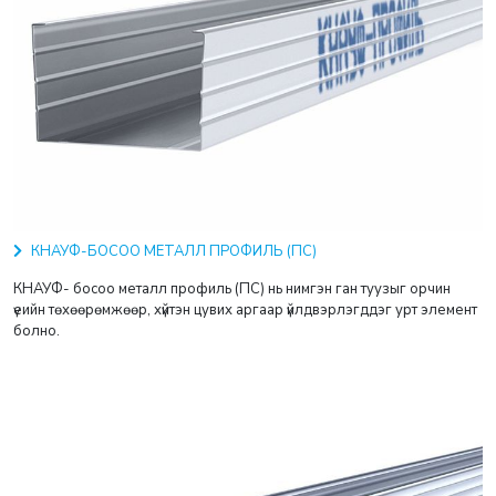
КНАУФ-БОСОО МЕТАЛЛ ПРОФИЛЬ (ПС)
КНАУФ- босоо металл профиль (ПС) нь нимгэн ган туузыг орчин
үеийн төхөөрөмжөөр, хүйтэн цувих аргаар үйлдвэрлэгддэг урт элемент
болно.