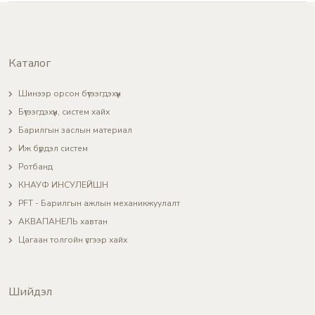
Каталог
Шинээр орсон бүтээгдэхүүн
Бүтээгдэхүүн, систем хайх
Барилгын заслын материал
Иж бүрдэл систем
Ротбанд
КНАУФ ИНСУЛЕЙШН
PFT - Барилгын ажлын механикжуулалт
АКВАПАНЕЛЬ хавтан
Цагаан толгойн үсгээр хайх
Шийдэл