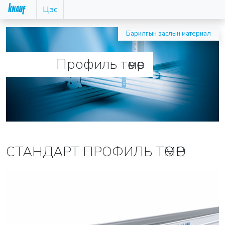
Цэс
Барилгын заслын материал
Профиль төмөр
СТАНДАРТ ПРОФИЛЬ ТӨМӨР