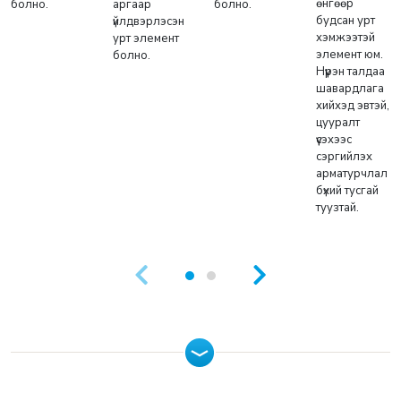
өнгөөр
болно.
аргаар
болно.
будсан урт
үйлдвэрлэсэн
хэмжээтэй
урт элемент
элемент юм.
болно.
Нүүрэн талдаа
шавардлага
хийхэд эвтэй,
цууралт
үүсэхээс
сэргийлэх
арматурчлал
бүхий тусгай
туузтай.