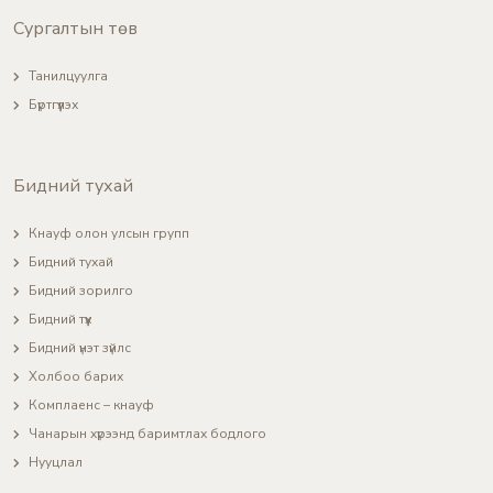
Сургалтын төв
Танилцуулга
Бүртгүүлэх
Бидний тухай
Кнауф олон улсын групп
Бидний тухай
Бидний зорилго
Бидний түүх
Бидний үнэт зүйлс
Холбоо барих
Комплаенс – кнауф
Чанарын хүрээнд баримтлах бодлого
Нууцлал