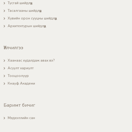
Тусгай шийдлүүд
Тасалгааны шийдлүүд
Хувийн орон сууцны шийдлүүд
Архитектурын шийдлүүд
Үйлчилгээ
Хаанаас худалдаж авах вэ?
Асуулт хариулт
Тооцоолуур
Кнауф Академи
Баримт бичиг
Мэдээллийн сан