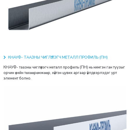
КНАУФ- ТААЗНЫ ЧИГЛҮҮЛЭГЧ МЕТАЛЛ ПРОФИЛЬ (ПН)
КНАУФ- таазны чиглүүлэгч металл профиль (ПН) нь нимгэн ган туузыг
орчин үеийн төхөөрөмжөөр, хүйтэн цувих аргаар үйлдвэрлэдэг урт
элемент болно.