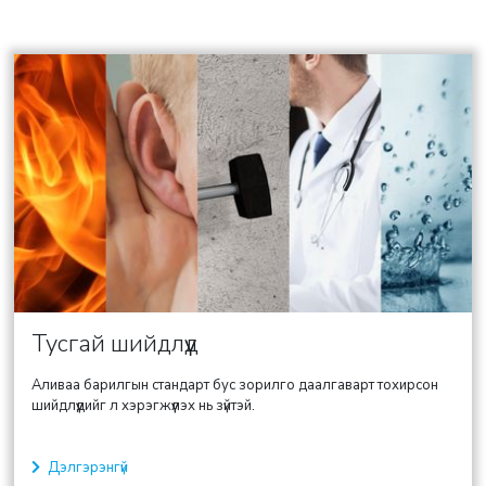
Тусгай шийдлүүд
Аливаа барилгын стандарт бус зорилго даалгаварт тохирсон
шийдлүүдийг л хэрэгжүүлэх нь зүйтэй.
Дэлгэрэнгүй