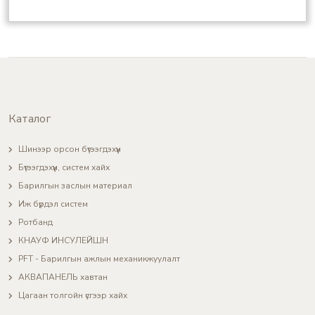
Каталог
Шинээр орсон бүтээгдэхүүн
Бүтээгдэхүүн, систем хайх
Барилгын заслын материал
Иж бүрдэл систем
Ротбанд
КНАУФ ИНСУЛЕЙШН
PFT - Барилгын ажлын механикжуулалт
АКВАПАНЕЛЬ хавтан
Цагаан толгойн үсгээр хайх