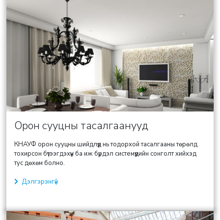
Орон сууцны тасалгаанууд
КНАУФ орон сууцны шийдлүүд нь тодорхой тасалгааны төрөлд
тохирсон бүтээгдэхүүн ба иж бүрдэл системүүдийн сонголт хийхэд
тус дөхөм болно.
Дэлгэрэнгүй