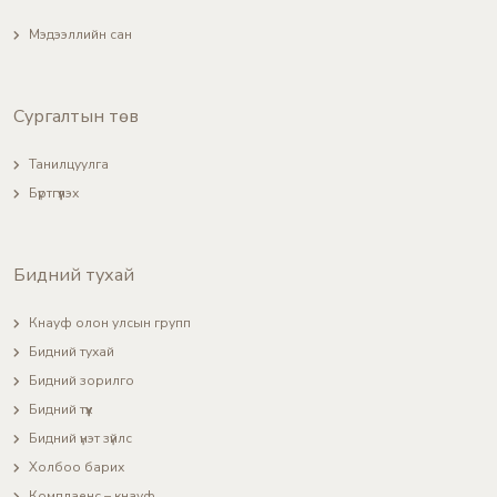
Мэдээллийн сан
Сургалтын төв
Танилцуулга
Бүртгүүлэх
Бидний тухай
Кнауф олон улсын групп
Бидний тухай
Бидний зорилго
Бидний түүх
Бидний үнэт зүйлс
Холбоо барих
Комплаенс – кнауф