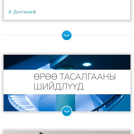
Дэлгэрэнгүй
ӨРӨӨ ТАСАЛГААНЫ
ШИЙДЛҮҮД