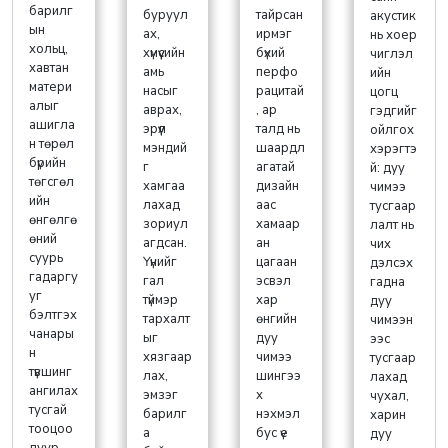
барилг
буруул
тайрсан
акустик
ын
ах,
ирмэг
нь хоер
хольц,
хүмүүсийн
бүхий
чиглэл
хавтан
амь
перфо
ийн
матери
насыг
рацитай
цогц
алыг
аврах,
, ар
гэдгийг
ашигла
эрүүл
талд нь
ойлгох
н төрөл
мэндий
шаардл
хэрэгтэ
бүрийн
г
агатай
й: дуу
төгсгөл
хамгаа
дизайн
чимээ
ийн
лахад
аас
тусгаар
өнгөлгө
зориул
хамаар
лалт нь
өний
агдсан.
ан
чих
суурь
Үүнийг
цагаан
дэлсэх
гадаргу
гал
эсвэл
гадна
уг
түймэр
хар
дуу
бэлтгэх
тархалт
өнгийн
чимээн
чанары
ыг
дуу
ээс
н
хязгаар
чимээ
тусгаар
түвшинг
лах,
шингээ
лахад
ангилах
эмзэг
х
чухал,
тусгай
барилг
нэхмэл
харин
тооцоо
а
бус үе
дуу