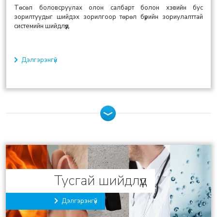
Төсөл боловсруулах олон салбарт болон хэвийн бус
зорилтуудыг шийдэх зорилгоор төрөл бүрийн зориулалттай
системийн шийдлүүд.
Дэлгэрэнгүй
Тусгай шийдлүүд
Дэлгэрэнгүй