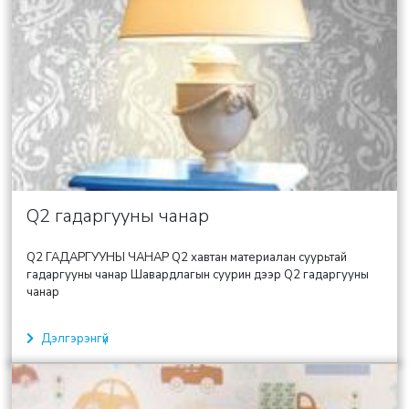
Q2 гадаргууны чанар
Q2 ГАДАРГУУНЫ ЧАНАР Q2 хавтан материалан суурьтай
гадаргууны чанар Шавардлагын суурин дээр Q2 гадаргууны
чанар
Дэлгэрэнгүй