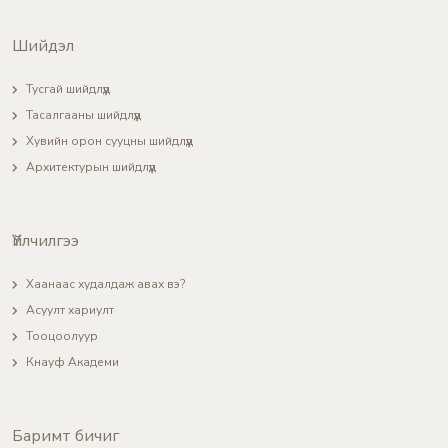
Шийдэл
Тусгай шийдлүүд
Тасалгааны шийдлүүд
Хувийн орон сууцны шийдлүүд
Архитектурын шийдлүүд
Үйлчилгээ
Хаанаас худалдаж авах вэ?
Асуулт хариулт
Тооцоолуур
Кнауф Академи
Баримт бичиг