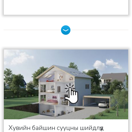
Хувийн байшин сууцны шийдлүүд