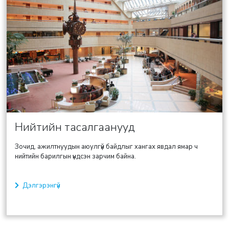
Нийтийн тасалгаанууд
Зочид, ажилтнуудын аюулгүй байдлыг хангах явдал ямар ч
нийтийн барилгын үндсэн зарчим байна.
Дэлгэрэнгүй