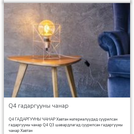
Q4 гадаргууны чанар
Q4 ГАДАРГУУНЫ ЧАНАР Хавтан материалуудад суурилсан
гадаргууны чанар Q4 Q3 шавардлагад суурилсан гадаргууны
чанар Хавтан