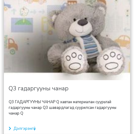
Q3 гадаргууны чанар
Q3 ГАДАРГУУНЫ ЧАНАР Q хавтан материалан суурьтай
гадаргууны чанар Q3 шавардлагад суурилсан гадаргууны
чанар Q
Дэлгэрэнгүй