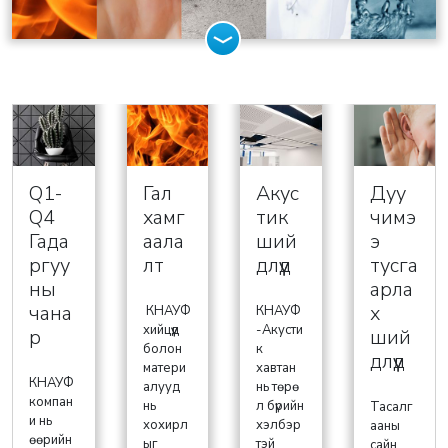
Q1-
Гал
Акус
Дуу
Q4
хамг
тик
чимэ
Гада
аала
ший
э
ргуу
лт
длүүд
тусга
ны
арла
чана
х
КНАУФ
КНАУФ
хийцүүд
-Акусти
р
ший
болон
к
длүүд
матери
хавтан
КНАУФ
алууд
нь төрө
компан
нь
л бүрийн
Тасалг
и нь
хохирл
хэлбэр
ааны
өөрийн
ыг
тэй
сайн