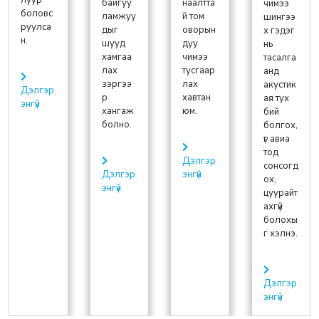
луур
байгуу
наалтта
чимээ
боловс
ламжуу
й том
шингээ
руулса
дыг
оворын
х гэдэг
н.
шууд
дуу
нь
хамгаа
чимээ
тасалга
лах
тусгаар
анд
зэргээ
лах
акустик
Дэлгэр
р
хавтан
ая тух
энгүй
хангаж
юм.
бий
болно.
болгох,
үг авиа
тод
Дэлгэр
сонсогд
Дэлгэр
энгүй
ох,
энгүй
цуурайт
ахгүй
болохы
г хэлнэ.
Дэлгэр
энгүй