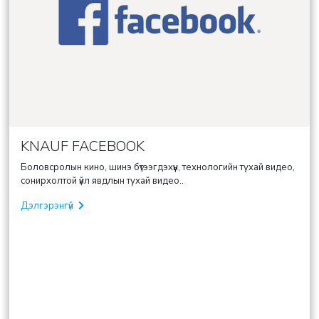
KNAUF FACEBOOK
Боловсролын кино, шинэ бүтээгдэхүүн, технологийн тухай видео,
сонирхолтой үйл явдлын тухай видео..
Дэлгэрэнгүй