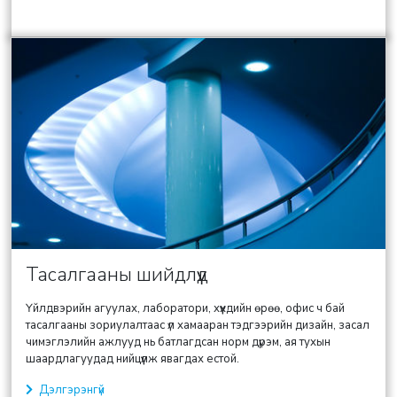
Тасалгааны шийдлүүд
Үйлдвэрийн агуулах, лаборатори, хүүхдийн өрөө, офис ч бай
тасалгааны зориулалтаас үл хамааран тэдгээрийн дизайн, засал
чимэглэлийн ажлууд нь батлагдсан норм дүрэм, ая тухын
шаардлагуудад нийцүүлж явагдах естой.
Дэлгэрэнгүй