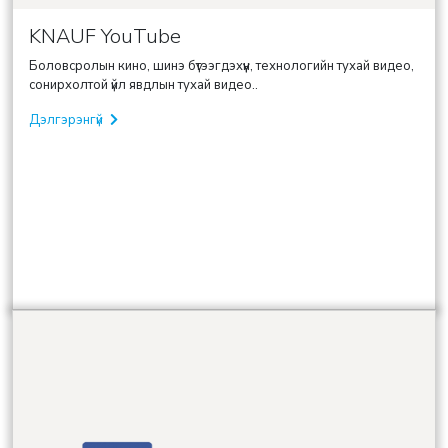
KNAUF YouTube
Боловсролын кино, шинэ бүтээгдэхүүн, технологийн тухай видео,
сонирхолтой үйл явдлын тухай видео..
Дэлгэрэнгүй