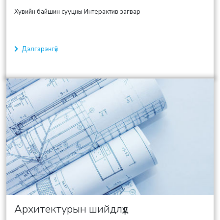
Хувийн байшин сууцны Интерактив загвар
Дэлгэрэнгүй
Архитектурын шийдлүүд