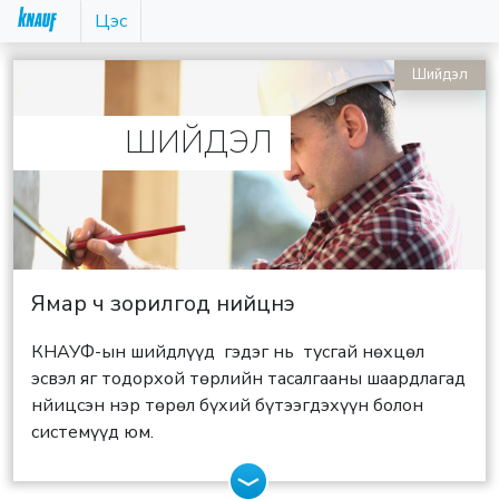
Цэс
Шийдэл
ШИЙДЭЛ
Ямар ч зорилгод нийцнэ
КНАУФ-ын шийдлүүд гэдэг нь тусгай нөхцөл
эсвэл яг тодорхой төрлийн тасалгааны шаардлагад
нйицсэн нэр төрөл бүхий бүтээгдэхүүн болон
системүүд юм.