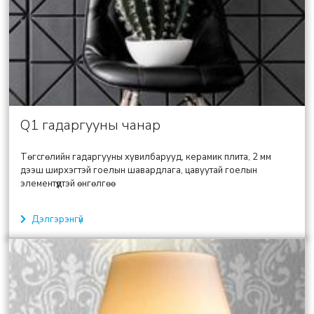
Q1 гадаргууны чанар
Төгсгөлийн гадаргууны хувилбарууд, керамик плита, 2 мм
дээш ширхэгтэй гоелын шавардлага, цавуутай гоелын
элементүүдтэй өнгөлгөө
Дэлгэрэнгүй