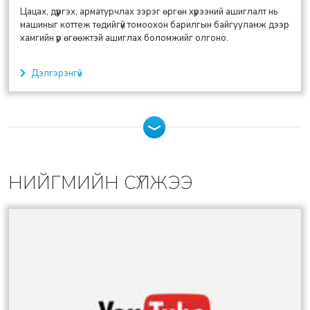
Цацах, дүүргэх, арматурчлах зэрэг өргөн хүрээний ашиглалт нь
машиныг коттеж төдийгүй томоохон барилгын байгууламж дээр
хамгийн үр өгөөжтэй ашиглах боломжийг олгоно.
Дэлгэрэнгүй
НИЙГМИЙН СҮЛЖЭЭ