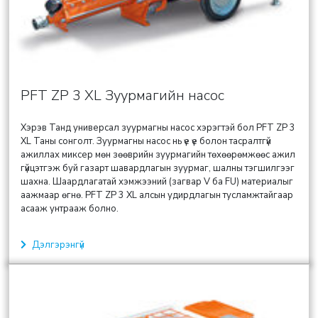
PFT ZP 3 XL Зуурмагийн насос
Хэрэв Танд универсал зуурмагны насос хэрэгтэй бол PFT ZP 3
XL Таны сонголт. Зуурмагны насос нь үе үе болон тасралтгүй
ажиллах миксер мөн зөөврийн зуурмагийн төхөөрөмжөөс ажил
гүйцэтгэж буй газарт шавардлагын зуурмаг, шалны тэгшилгээг
шахна. Шаардлагатай хэмжээний (загвар V ба FU) материалыг
аажмаар өгнө. PFT ZP 3 XL алсын удирдлагын тусламжтайгаар
асааж унтрааж болно.
Дэлгэрэнгүй