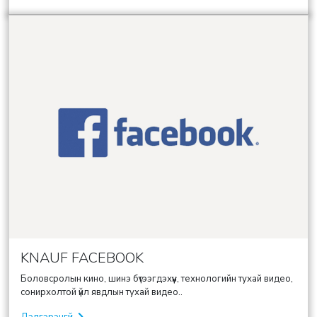
KNAUF FACEBOOK
Боловсролын кино, шинэ бүтээгдэхүүн, технологийн тухай видео,
сонирхолтой үйл явдлын тухай видео..
Дэлгэрэнгүй