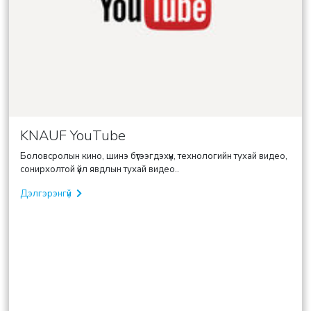
KNAUF YouTube
Боловсролын кино, шинэ бүтээгдэхүүн, технологийн тухай видео,
сонирхолтой үйл явдлын тухай видео..
Дэлгэрэнгүй