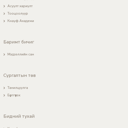
Асуулт хариулт
Тооцоолуур
Кнауф Академи
Баримт бичиг
Мэдээллийн сан
Сургалтын төв
Танилцуулга
Бүртгүүлэх
Бидний тухай