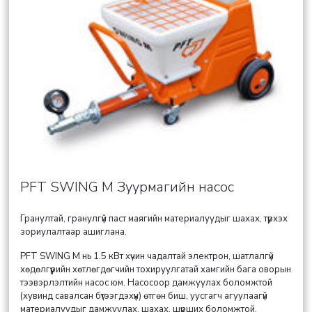
PFT SWING M Зуурмагийн насос
Гранултай, гранулгүй паст маягийн материалуудыг шахах, түрхэх
зориулалтаар ашиглана.
PFT SWING M нь 1.5 кВт хүчин чадалтай электрон, шатлалгүй
хөдөлгүүрийн хөтлөгдөгчийн тохируулгатай хамгийн бага оворын
тээвэрлэлтийн насос юм. Насосоор дамжуулах боломжтой
(хувинд савалсан бүтээгдэхүүн) өтгөн биш, уусгагч агуулаагүй
материалуудыг дамжуулах, шахах, шүрших боломжтой.