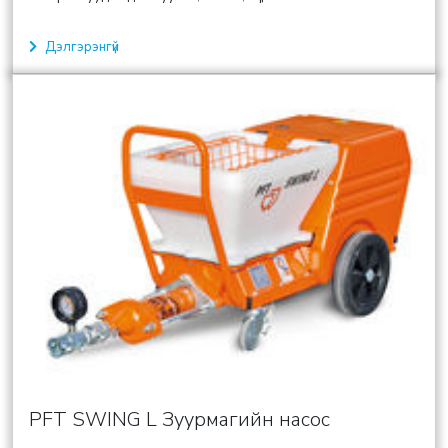
Дэлгэрэнгүй
PFT SWING L Зуурмагийн насос