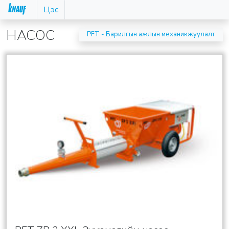
Цэс
НАСОС
PFT - Барилгын ажлын механикжуулалт