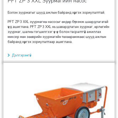
PFT ZP 3 XXL Зуурмагийн насос
Бэлэн зуурмагыг шууд ажлын байранд хүргэх зориулалттай.
PFT ZP 3 XXL зуурмагны насосыг өндөр бүтээмж шаардлагатай
үед ашиглана. PFT ZP 3 XXL нь шавардлагын зуурмаг, өрлөгийн
зуурмаг, шалны тэгшилгээг үе үе болон тасралтгүй ажиллах
миксер мөн зөөврийн зуурмагийн төхөөрөмжөөс шууд ажлын
байранд хүргэх зориулалтаар ашиглана.
Дэлгэрэнгүй