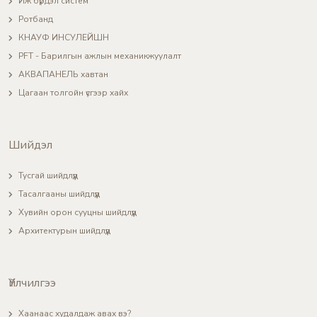
Иж бүрдэл систем
Ротбанд
КНАУФ ИНСУЛЕЙШН
PFT - Барилгын ажлын механикжуулалт
АКВАПАНЕЛЬ хавтан
Цагаан толгойн үсгээр хайх
Шийдэл
Тусгай шийдлүүд
Тасалгааны шийдлүүд
Хувийн орон сууцны шийдлүүд
Архитектурын шийдлүүд
Үйлчилгээ
Хаанаас худалдаж авах вэ?