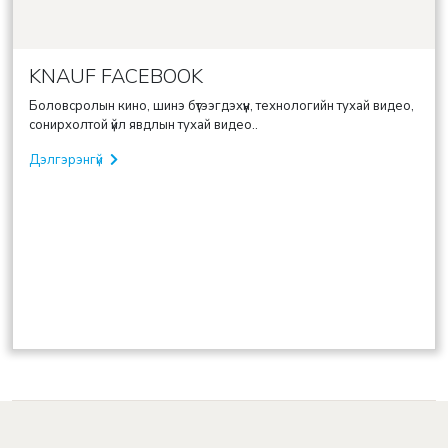
KNAUF FACEBOOK
Боловсролын кино, шинэ бүтээгдэхүүн, технологийн тухай видео,
сонирхолтой үйл явдлын тухай видео..
Дэлгэрэнгүй