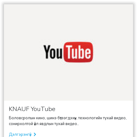
KNAUF YouTube
Боловсролын кино, шинэ бүтээгдэхүүн, технологийн тухай видео,
сонирхолтой үйл явдлын тухай видео..
Дэлгэрэнгүй