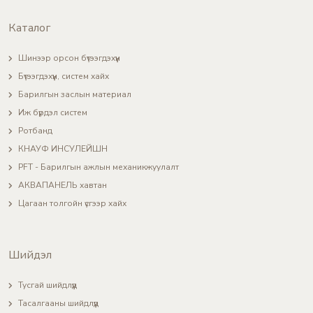
Каталог
Шинээр орсон бүтээгдэхүүн
Бүтээгдэхүүн, систем хайх
Барилгын заслын материал
Иж бүрдэл систем
Ротбанд
КНАУФ ИНСУЛЕЙШН
PFT - Барилгын ажлын механикжуулалт
АКВАПАНЕЛЬ хавтан
Цагаан толгойн үсгээр хайх
Шийдэл
Тусгай шийдлүүд
Тасалгааны шийдлүүд