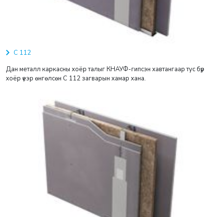
С 112
Дан металл каркасны хоёр талыг КНАУФ-гипсэн хавтангаар тус бүр
хоёр үеэр өнгөлсөн С 112 загварын хамар хана.