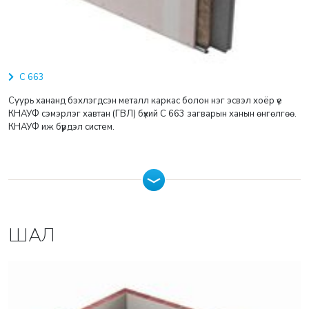
С 663
Суурь хананд бэхлэгдсэн металл каркас болон нэг эсвэл хоёр үе
КНАУФ сэмэрлэг хавтан (ГВЛ) бүхий С 663 загварын ханын өнгөлгөө.
КНАУФ иж бүрдэл систем.
ШАЛ