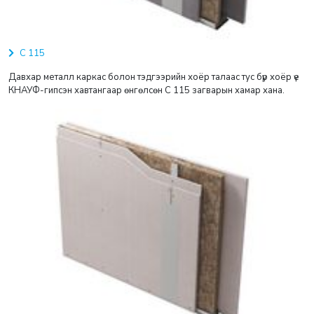
С 115
Давхар металл каркас болон тэдгээрийн хоёр талаас тус бүр хоёр үе
КНАУФ-гипсэн хавтангаар өнгөлсөн С 115 загварын хамар хана.