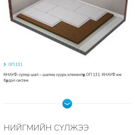
ОП 131
КНАУФ-супер шал – шалны суурь элементүүд ОП 131. КНАУФ иж
бүрдэл систем.
НИЙГМИЙН СҮЛЖЭЭ