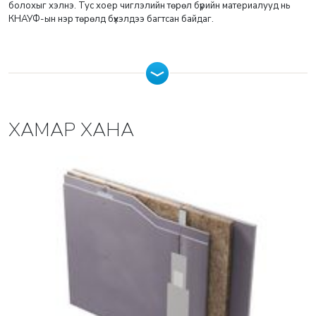
болохыг хэлнэ. Тус хоер чиглэлийн төрөл бүрийн материалууд нь
КНАУФ-ын нэр төрөлд бүхэлдээ багтсан байдаг.
ХАМАР ХАНА