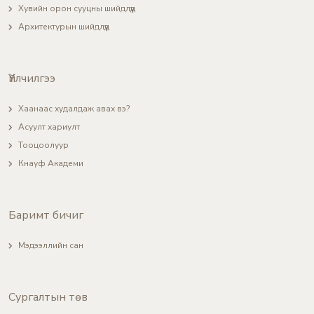
Хувийн орон сууцны шийдлүүд
Архитектурын шийдлүүд
Үйлчилгээ
Хаанаас худалдаж авах вэ?
Асуулт хариулт
Тооцоолуур
Кнауф Академи
Баримт бичиг
Мэдээллийн сан
Сургалтын төв