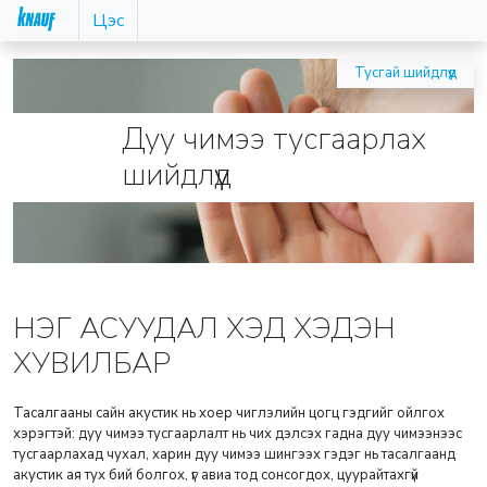
Цэс
Тусгай шийдлүүд
Дуу чимээ тусгаарлах
шийдлүүд
НЭГ АСУУДАЛ ХЭД ХЭДЭН
ХУВИЛБАР
Тасалгааны сайн акустик нь хоер чиглэлийн цогц гэдгийг ойлгох
хэрэгтэй: дуу чимээ тусгаарлалт нь чих дэлсэх гадна дуу чимээнээс
тусгаарлахад чухал, харин дуу чимээ шингээх гэдэг нь тасалгаанд
акустик ая тух бий болгох, үг авиа тод сонсогдох, цуурайтахгүй