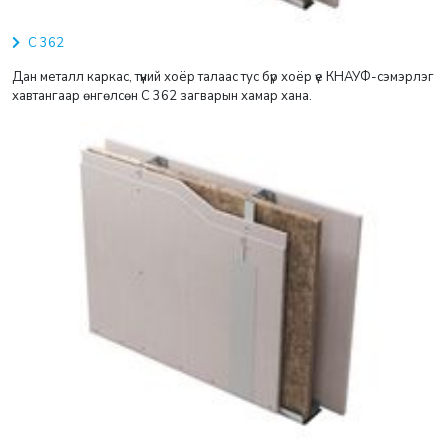
С 362
Дан металл каркас, түүний хоёр талаас тус бүр хоёр үе КНАУФ-сэмэрлэг
хавтангаар өнгөлсөн С 362 загварын хамар хана.