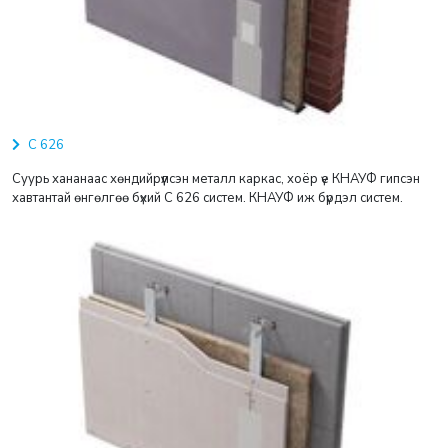
С 626
Суурь хананаас хөндийрүүлсэн металл каркас, хоёр үе КНАУФ гипсэн
хавтантай өнгөлгөө бүхий С 626 систем. КНАУФ иж бүрдэл систем.