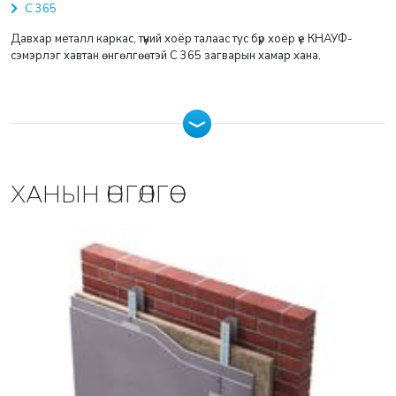
С 365
Давхар металл каркас, түүний хоёр талаас тус бүр хоёр үе КНАУФ-
сэмэрлэг хавтан өнгөлгөөтэй С 365 загварын хамар хана.
ХАНЫН ӨНГӨЛГӨӨ