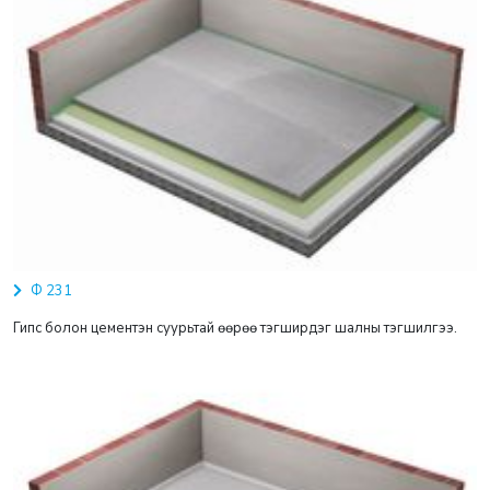
Ф 231
Гипс болон цементэн суурьтай өөрөө тэгширдэг шалны тэгшилгээ.