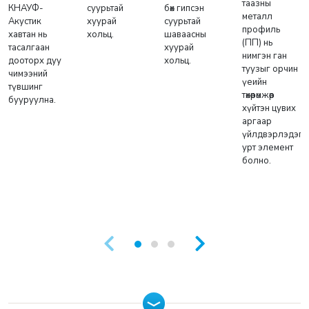
таазны
суурьтай
бөх гипсэн
КНАУФ-
металл
хуурай
суурьтай
Акустик
профиль
хольц.
шаваасны
хавтан нь
(ПП) нь
хуурай
тасалгаан
нимгэн ган
хольц.
дооторх дуу
туузыг орчин
чимээний
үеийн
түвшинг
төхөөрөмжөөр
бууруулна.
хүйтэн цувих
аргаар
үйлдвэрлэдэг
урт элемент
болно.