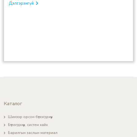
Дэлгэрэнгүй
Каталог
Шинээр орсон бүтээгдэхүүн
Бүтээгдэхүүн, систем хайх
Барилгын заслын материал