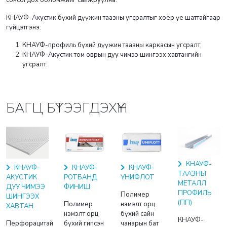
сонсогдох боломжийг сайжруулна.
КНАУФ-Акустик бүхий дүүжин таазны угсралтыг хоёр үе шаттайгаар
гүйцэтгэнэ:
КНАУФ-профиль бүхий дүүжин таазны каркасын угсралт;
КНАУФ-Акустик том оврын дуу чимээ шингээх хавтангийн
угсралт.
БАГЦ БҮТЭЭГДЭХҮҮН
КНАУФ-
КНАУФ-
КНАУФ-
КНАУФ-
ТААЗНЫ
РОТБАНД
УНИФЛОТ
АКУСТИК
МЕТАЛЛ
ФИНИШ
ДУУ ЧИМЭЭ
ПРОФИЛЬ
Полимер
ШИНГЭЭХ
(ПП)
Полимер
нэмэлт орц
ХАВТАН
нэмэлт орц
бүхий сайн
КНАУФ-
бүхий гипсэн
чанарын бат
Перфорацитай