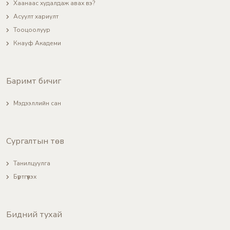
Хаанаас худалдаж авах вэ?
Асуулт хариулт
Тооцоолуур
Кнауф Академи
Баримт бичиг
Мэдээллийн сан
Сургалтын төв
Танилцуулга
Бүртгүүлэх
Бидний тухай