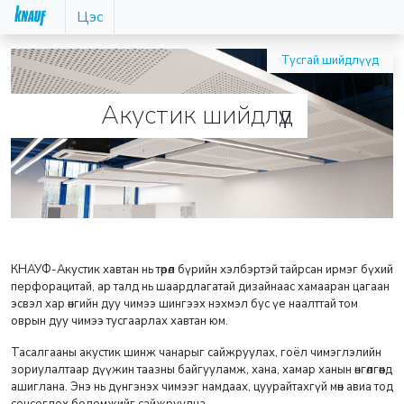
Цэс
Тусгай шийдлүүд
Акустик шийдлүүд
КНАУФ-Акустик хавтан нь төрөл бүрийн хэлбэртэй тайрсан ирмэг бүхий
перфорацитай, ар талд нь шаардлагатай дизайнаас хамааран цагаан
эсвэл хар өнгийн дуу чимээ шингээх нэхмэл бус үе наалттай том
оврын дуу чимээ тусгаарлах хавтан юм.
Тасалгааны акустик шинж чанарыг сайжруулах, гоёл чимэглэлийн
зориулалтаар дүүжин таазны байгууламж, хана, хамар ханын өнгөлгөөнд
ашиглана. Энэ нь дүнгэнэх чимээг намдаах, цуурайтахгүй мөн авиа тод