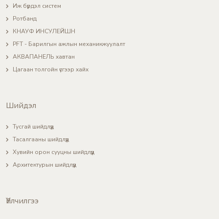
Иж бүрдэл систем
Ротбанд
КНАУФ ИНСУЛЕЙШН
PFT - Барилгын ажлын механикжуулалт
АКВАПАНЕЛЬ хавтан
Цагаан толгойн үсгээр хайх
Шийдэл
Тусгай шийдлүүд
Тасалгааны шийдлүүд
Хувийн орон сууцны шийдлүүд
Архитектурын шийдлүүд
Үйлчилгээ