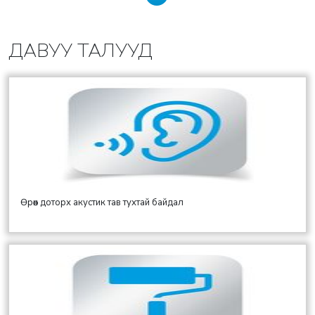
ДАВУУ ТАЛУУД
Өрөөн доторх акустик тав тухтай байдал