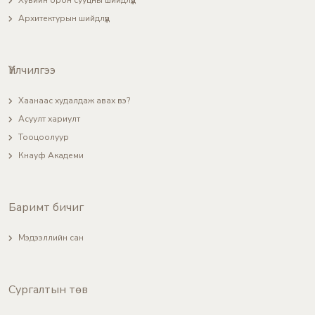
Архитектурын шийдлүүд
Үйлчилгээ
Хаанаас худалдаж авах вэ?
Асуулт хариулт
Тооцоолуур
Кнауф Академи
Баримт бичиг
Мэдээллийн сан
Сургалтын төв