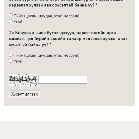
мэдээлэл хүлээн авах хүсэлтэй байна уу? *
Тийм (цахим шуудан, утас, мессеж)
Үгүй
Та Кнауфын шинэ бүтээгдэхүүн, маркетингийн арга
хэмжээ, төрөл бүрийн акцийн талаар мэдээлэл хүлээн авах
хүсэлтэй байна уу? *
Тийм (цахим шуудан, утас, мессеж)
Үгүй