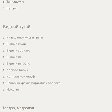
Танилцуулга
Бүртгүүлэх
Бидний тухай
Кнауф олон улсын групп
Бидний тухай
Бидний зорилго
Бидний түүх
Бидний үнэт зүйлс
Холбоо барих
Комплаенс – кнауф
Чанарын хүрээнд баримтлах бодлого
Нууцлал
Мэдээ, мэдээлэл