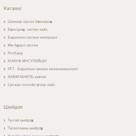
Каталог
Шинээр орсон бүтээгдэхүүн
Бүтээгдэхүүн, систем хайх
Барилгын заслын материал
Иж бүрдэл систем
Ротбанд
КНАУФ ИНСУЛЕЙШН
PFT - Барилгын ажлын механикжуулалт
АКВАПАНЕЛЬ хавтан
Цагаан толгойн үсгээр хайх
Шийдэл
Тусгай шийдлүүд
Тасалгааны шийдлүүд
Хувийн орон сууцны шийдлүүд