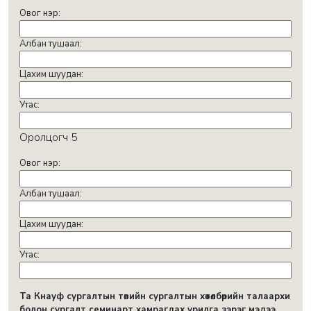
Овог нэр:
Албан тушаал:
Цахим шуудан:
Утас:
Оролцогч 5
Овог нэр:
Албан тушаал:
Цахим шуудан:
Утас:
Та Кнауф сургалтын төвийн сургалтын хөтөлбөрийн талаархи
болон сургалт семинарт хамрагдах урилга зэрэг мэдээ