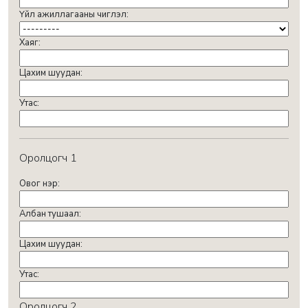
Үйл ажиллагааны чиглэл:
Хаяг:
Цахим шуудан:
Утас:
Оролцогч 1
Овог нэр:
Албан тушаал:
Цахим шуудан:
Утас:
Оролцогч 2