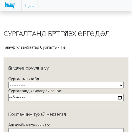
Цэс
СУРГАЛТАНД БҮРТГҮҮЛЭХ ӨРГӨДӨЛ
Кнауф Улаанбаатар Сургалтын Төв
Өгөгдлөө оруулна уу
Сургалтын хөтөлбөр:
Сургалтанд хамрагдах огноо:
Компанийн тухай мэдээлэл
Аж ахуйн нэгжийн нэр: