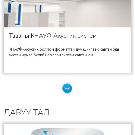
Таазны КНАУФ-Акустик систем
КНАУФ-Акустик бол том форматтай дуу шингээх хавтан бөгөөд
зүссэн ирмэг бүхий цоолсон гипсэн хавтан юм.
ДАВУУ ТАЛ