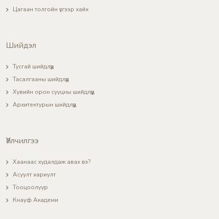
Цагаан толгойн үсгээр хайх
Шийдэл
Тусгай шийдлүүд
Тасалгааны шийдлүүд
Хувийн орон сууцны шийдлүүд
Архитектурын шийдлүүд
Үйлчилгээ
Хаанаас худалдаж авах вэ?
Асуулт хариулт
Тооцоолуур
Кнауф Академи