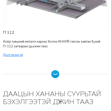
П 112
Хоёр түвшний металл каркас болон КНАУФ гипсэн хавтан бүхий
П-112 загварын дүүжин тааз.
Дэлгэрэнгүй
ДААЦЫН ХАНАНЫ СУУРЬТАЙ
БЭХЭЛГЭЭТЭЙ ДҮҮЖИН ТААЗ