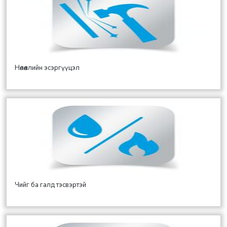
Нөлөөллийн эсэргүүцэл
Чийг ба галд тэсвэртэй