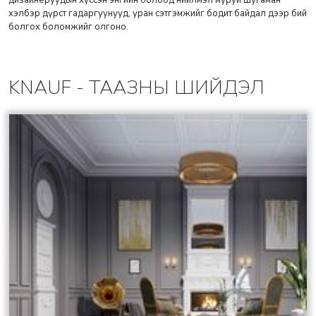
дизайнеруудын хүссэн энгийн болоод нийлмэл муруй шугаман
хэлбэр дүрст гадаргуунууд, уран сэтгэмжийг бодит байдал дээр бий
болгох боломжийг олгоно.
KNAUF - ТААЗНЫ ШИЙДЭЛ