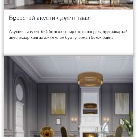
Бүрээстэй акустик дүүжин тааз
Акустик ая тухыг бий болгох сонирхол нэмэгдэж, өндөр чанартай
акустикаар хангах ажил улам бүр түгээмэл болж байна.