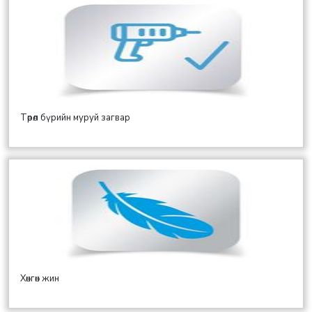
Төрөл бүрийн муруй загвар
Хөнгөн жин