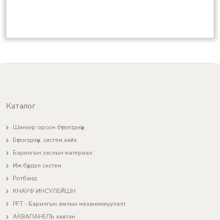
Каталог
Шинээр орсон бүтээгдэхүүн
Бүтээгдэхүүн, систем хайх
Барилгын заслын материал
Иж бүрдэл систем
Ротбанд
КНАУФ ИНСУЛЕЙШН
PFT - Барилгын ажлын механикжуулалт
АКВАПАНЕЛЬ хавтан