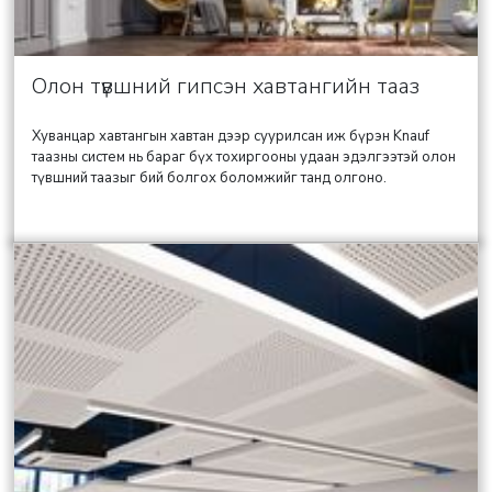
Олон түвшний гипсэн хавтангийн тааз
Хуванцар хавтангын хавтан дээр суурилсан иж бүрэн Knauf
таазны систем нь бараг бүх тохиргооны удаан эдэлгээтэй олон
түвшний таазыг бий болгох боломжийг танд олгоно.