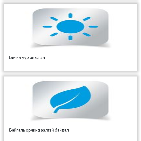
Бичил уур амьсгал
Байгаль орчинд ээлтэй байдал