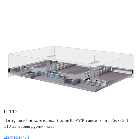
П 113
Нэг түвшний металл каркас болон КНАУФ-гипсэн хавтан бүхий П
113 загварын дүүжин тааз.
Дэлгэрэнгүй