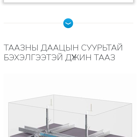
ТААЗНЫ ДААЦЫН СУУРЬТАЙ
БЭХЭЛГЭЭТЭЙ ДҮҮЖИН ТААЗ