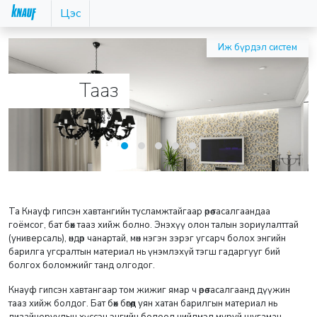
Цэс
Иж бүрдэл систем
Тааз
Та Кнауф гипсэн хавтангийн тусламжтайгаар өрөө тасалгаандаа
гоёмсог, бат бөх тааз хийж болно. Энэхүү олон талын зориулалттай
(универсаль), өндөр чанартай, мөн нэгэн зэрэг угсарч болох энгийн
барилга угсралтын материал нь үнэмлэхүй тэгш гадаргууг бий
болгох боломжийг танд олгодог.
Кнауф гипсэн хавтангаар том жижиг ямар ч өрөө тасалгаанд дүүжин
тааз хийж болдог. Бат бөх бөгөөд уян хатан барилгын материал нь