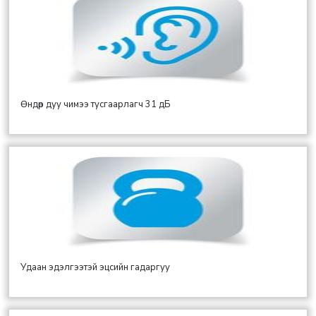
Өндөр дуу чимээ тусгаарлагч 31 дБ
Удаан эдэлгээтэй эцсийн гадаргуу