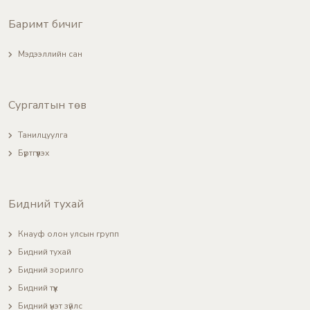
Баримт бичиг
Мэдээллийн сан
Сургалтын төв
Танилцуулга
Бүртгүүлэх
Бидний тухай
Кнауф олон улсын групп
Бидний тухай
Бидний зорилго
Бидний түүх
Бидний үнэт зүйлс