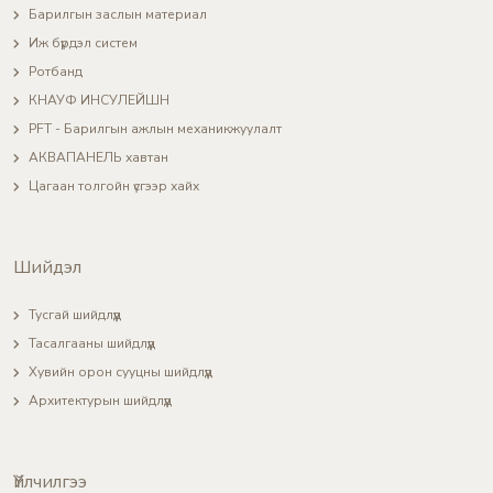
Барилгын заслын материал
Иж бүрдэл систем
Ротбанд
КНАУФ ИНСУЛЕЙШН
PFT - Барилгын ажлын механикжуулалт
АКВАПАНЕЛЬ хавтан
Цагаан толгойн үсгээр хайх
Шийдэл
Тусгай шийдлүүд
Тасалгааны шийдлүүд
Хувийн орон сууцны шийдлүүд
Архитектурын шийдлүүд
Үйлчилгээ