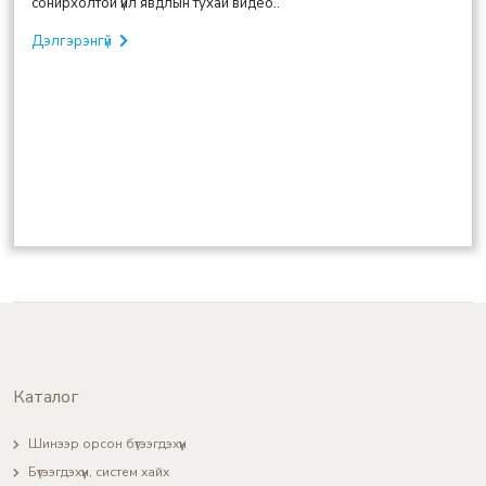
сонирхолтой үйл явдлын тухай видео..
Дэлгэрэнгүй
Каталог
Шинээр орсон бүтээгдэхүүн
Бүтээгдэхүүн, систем хайх