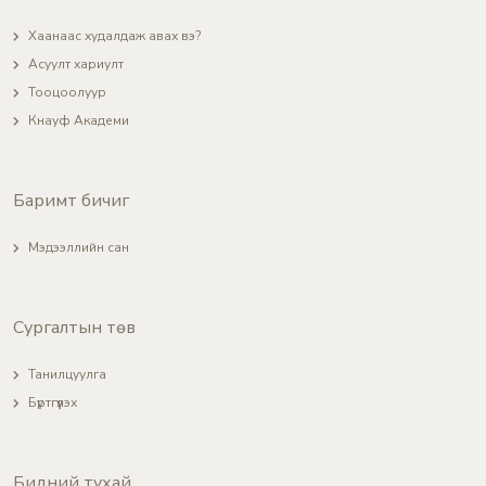
Хаанаас худалдаж авах вэ?
Асуулт хариулт
Тооцоолуур
Кнауф Академи
Баримт бичиг
Мэдээллийн сан
Сургалтын төв
Танилцуулга
Бүртгүүлэх
Бидний тухай