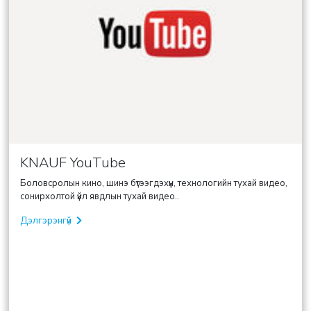
KNAUF YouTube
Боловсролын кино, шинэ бүтээгдэхүүн, технологийн тухай видео,
сонирхолтой үйл явдлын тухай видео..
Дэлгэрэнгүй