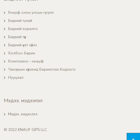
Кнауф олон улсын групп
Бидний тухай
Бидний зорилго
Бидний түүх
Бидний үнэт зүйлс
Холбоо барих
Комплаенс – кнауф
Чанарын хүрээнд баримтлах бодлого
Нууцлал
Мэдээ, мэдээлэл
Мэдээ, мэдээлэл
© 2022 KNAUF GIPS LLC