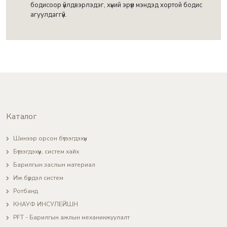
бодисоор үйлдвэрлэдэг, хүний эрүүл мэндэд хортой бодис
агуулдаггүй.
Каталог
Шинээр орсон бүтээгдэхүүн
Бүтээгдэхүүн, систем хайх
Барилгын заслын материал
Иж бүрдэл систем
Ротбанд
КНАУФ ИНСУЛЕЙШН
PFT - Барилгын ажлын механикжуулалт