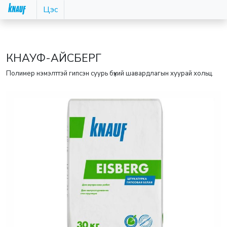
Цэс
КНАУФ-АЙСБЕРГ
Полимер нэмэлттэй гипсэн суурь бүхий шавардлагын хуурай хольц.