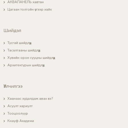
АКВАПАНЕЛЬ хавтан
Цагаан толгойн үсгээр хайх
Шийдэл
Тусгай шийдлүүд
Тасалгааны шийдлүүд
Хувийн орон сууцны шийдлүүд
Архитектурын шийдлүүд
Үйлчилгээ
Хаанаас худалдаж авах вэ?
Асуулт хариулт
Тооцоолуур
Кнауф Академи