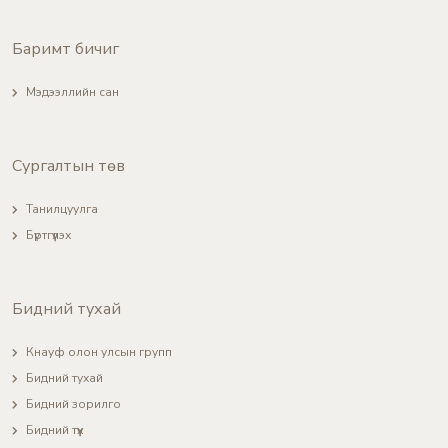
Баримт бичиг
Мэдээллийн сан
Сургалтын төв
Танилцуулга
Бүртгүүлэх
Бидний тухай
Кнауф олон улсын групп
Бидний тухай
Бидний зорилго
Бидний түүх