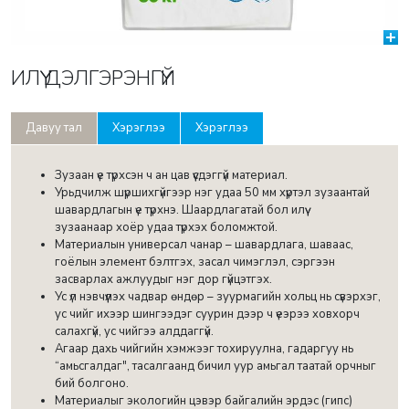
ИЛҮҮ ДЭЛГЭРЭНГҮЙ
Давуу тал
Хэрэглээ
Хэрэглээ
Зузаан үе түрхсэн ч ан цав үүсдэггүй материал.
Урьдчилж шүршихгүйгээр нэг удаа 50 мм хүртэл зузаантай
шавардлагын үе түрхнэ. Шаардлагатай бол илүү
зузаанаар хоёр удаа түрхэх боломжтой.
Материалын универсал чанар – шавардлага, шаваас,
гоёлын элемент бэлтгэх, засал чимэглэл, сэргээн
засварлах ажлуудыг нэг дор гүйцэтгэх.
Ус үл нэвчүүлэх чадвар өндөр – зуурмагийн хольц нь сүвэрхэг,
ус чийг ихээр шингээдэг суурин дээр ч үеэрээ ховхорч
салахгүй, ус чийгээ алддаггүй.
Агаар дахь чийгийн хэмжээг тохируулна, гадаргуу нь
“амьсгалдаг", тасалгаанд бичил уур амьгал таатай орчныг
бий болгоно.
Материалыг экологийн цэвэр байгалийн эрдэс (гипс)