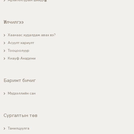
Үйлчилгээ
Хаанаас худалдаж авах вэ?
Асуулт хариулт
Тооцоолуур
Кнауф Академи
Баримт бичиг
Мэдээллийн сан
Сургалтын төв
Танилцуулга