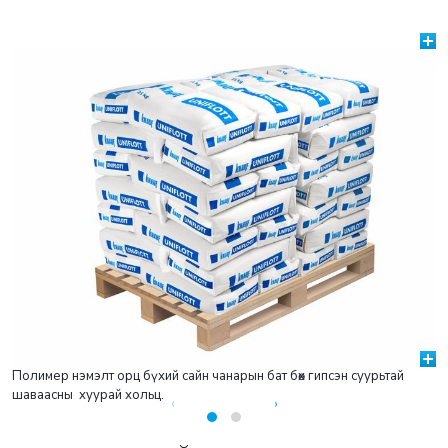
Полимер нэмэлт орц бүхий сайн чанарын бат бөх гипсэн суурьтай
шаваасны хуурай хольц.
‹
›