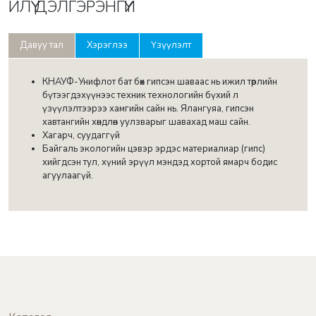
ИЛҮҮ ДЭЛГЭРЭНГҮЙ
Давуу тал
Хэрэглээ
Үзүүлэлт
КНАУФ-Унифлот бат бөх гипсэн шаваас нь ижил төрлийн
бүтээгдэхүүнээс техник технологийн бүхий л
үзүүлэлтээрээ хамгийн сайн нь. Ялангуяа, гипсэн
хавтангийн хөндлөн уулзварыг шавахад маш сайн.
Хагарч, суудаггүй
Байгаль экологийн цэвэр эрдэс материалиар (гипс)
хийгдсэн тул, хүний эрүүл мэндэд хортой ямарч бодис
агуулаагүй.