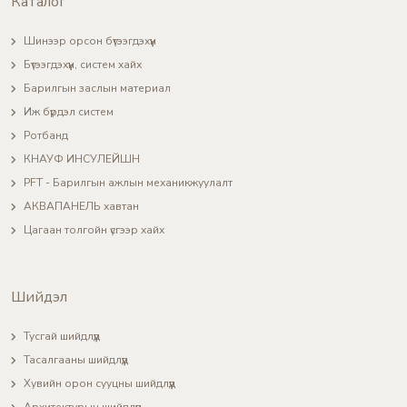
Каталог
Шинээр орсон бүтээгдэхүүн
Бүтээгдэхүүн, систем хайх
Барилгын заслын материал
Иж бүрдэл систем
Ротбанд
КНАУФ ИНСУЛЕЙШН
PFT - Барилгын ажлын механикжуулалт
АКВАПАНЕЛЬ хавтан
Цагаан толгойн үсгээр хайх
Шийдэл
Тусгай шийдлүүд
Тасалгааны шийдлүүд
Хувийн орон сууцны шийдлүүд
Архитектурын шийдлүүд