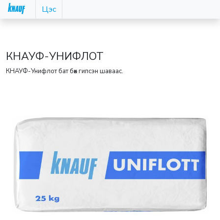
Цэс
КНАУФ-УНИФЛОТ
КНАУФ-Унифлот бат бөх гипсэн шаваас.