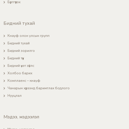
Бүртгүүлэх
Бидний тухай
Кнауф олон улсын групп
Бидний тухай
Бидний зорилго
Бидний түүх
Бидний үнэт зүйлс
Холбоо барих
Комплаенс – кнауф
Чанарын хүрээнд баримтлах бодлого
Нууцлал
Мэдээ, мэдээлэл