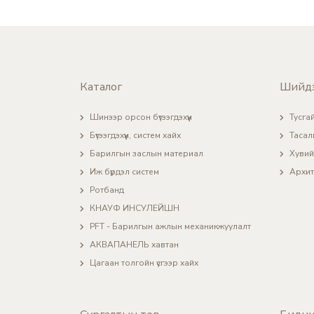
Каталог
Шийд
Шинээр орсон бүтээгдэхүүн
Тусгай
Бүтээгдэхүүн, систем хайх
Тасал
Барилгын заслын материал
Хувий
Иж бүрдэл систем
Архит
Ротбанд
КНАУФ ИНСУЛЕЙШН
PFT - Барилгын ажлын механикжуулалт
АКВАПАНЕЛЬ хавтан
Цагаан толгойн үсгээр хайх