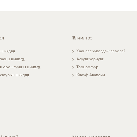
эл
Үйлчилгээ
 шийдлүүд
Хаанаас худалдаж авах вэ?
гааны шийдлүүд
Асуулт хариулт
н орон сууцны шийдлүүд
Тооцоолуур
ектурын шийдлүүд
Кнауф Академи