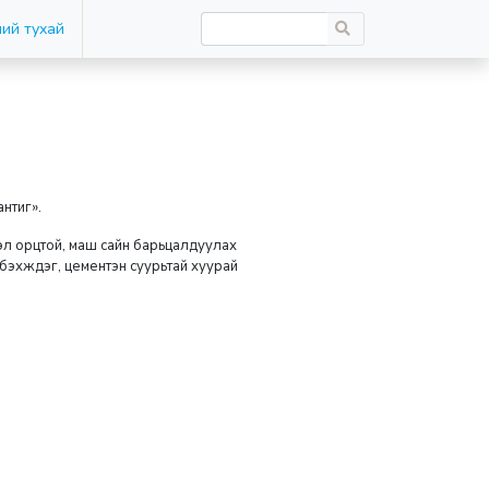
ий тухай
нтиг».
дэл орцтой, маш сайн барьцалдуулах
н бэхждэг, цементэн суурьтай хуурай