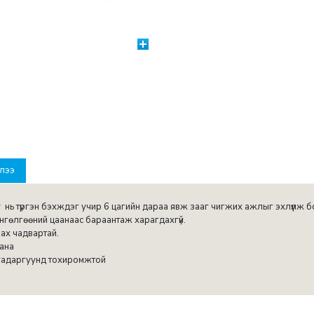
лээ
ь түргэн бэхждэг учир 6 цагийн дараа явж зааг чигжих ажлыг эхлүүлж б
нгөлгөөний цаанаас бараантаж харагдахгүй.
ах чадвартай.
ана
 гадаргуунд тохиромжтой