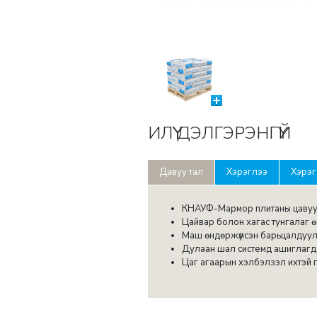
ИЛҮҮ ДЭЛГЭРЭНГҮЙ
Давуу тал
Хэрэглээ
Хэрэг
КНАУФ-Мармор плитаны цавуу н
Цайвар болон хагас тунгалаг ө
Маш өндөржүүлсэн барьцалдуул
Дулаан шал системд ашиглагд
Цаг агаарын хэлбэлзэл ихтэй