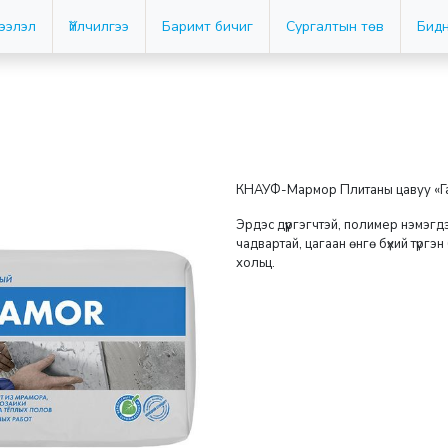
дээлэл
Үйлчилгээ
Баримт бичиг
Сургалтын төв
Бидн
КНАУФ-Мармор Плитаны цавуу «Га
Эрдэс дүүргэгчтэй, полимер нэмэг
чадвартай, цагаан өнгө бүхий түргэ
хольц.