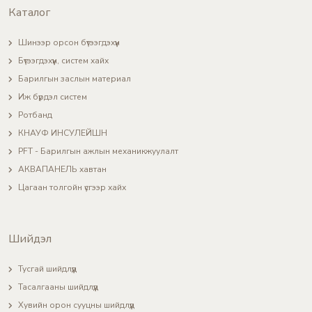
Каталог
Шинээр орсон бүтээгдэхүүн
Бүтээгдэхүүн, систем хайх
Барилгын заслын материал
Иж бүрдэл систем
Ротбанд
КНАУФ ИНСУЛЕЙШН
PFT - Барилгын ажлын механикжуулалт
АКВАПАНЕЛЬ хавтан
Цагаан толгойн үсгээр хайх
Шийдэл
Тусгай шийдлүүд
Тасалгааны шийдлүүд
Хувийн орон сууцны шийдлүүд