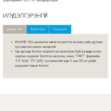
(сертификат ГОСТ Р) үйлдвэрлэдэг.
ИЛҮҮ ДЭЛГЭРЭНГҮЙ
Давуу тал
Хэрэглээ
Үзүүлэлт
КНАУФ-Убо цементэн хөнгөн тэгшилгээ нь маш сайн дулаан
тусгаарлах шинж чанартай.
Гар аргаар болон тасралтгүй ажиллаж байгаа өндөр хүчин
чадлын зуурмаг бэлтгэх насосны, жиш. “ПФТ” фирмийн
“Г4” (G4), “Г5” (G5), тусламжтайгаар 3-аас 30 см үеийг
шүршиж тавьж болно.