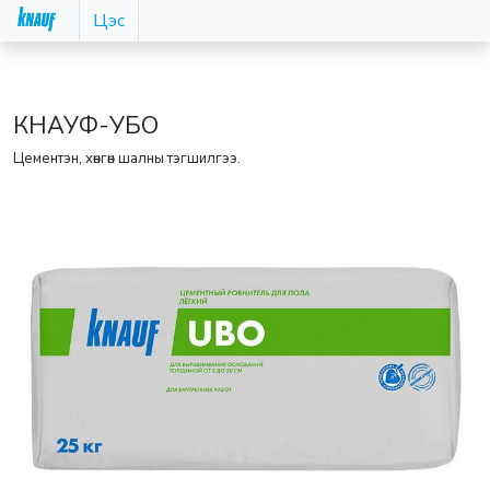
Цэс
КНАУФ-УБО
Цементэн, хөнгөн шалны тэгшилгээ.