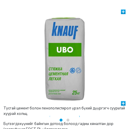
Тусгай цемент болон пенополистирол үрэл бүхий дүүргэгч суурьтай
хуурай хольц.
‹
›
Бүтээгдэхүүнийг байнгын дотоод болоод гадны хяналтан дор