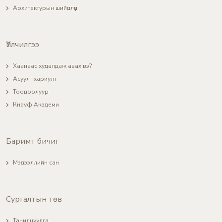
Архитектурын шийдлүүд
Үйлчилгээ
Хаанаас худалдаж авах вэ?
Асуулт хариулт
Тооцоолуур
Кнауф Академи
Баримт бичиг
Мэдээллийн сан
Сургалтын төв
Танилцуулга