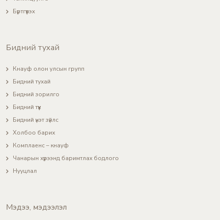
Бүртгүүлэх
Бидний тухай
Кнауф олон улсын групп
Бидний тухай
Бидний зорилго
Бидний түүх
Бидний үнэт зүйлс
Холбоо барих
Комплаенс – кнауф
Чанарын хүрээнд баримтлах бодлого
Нууцлал
Мэдээ, мэдээлэл