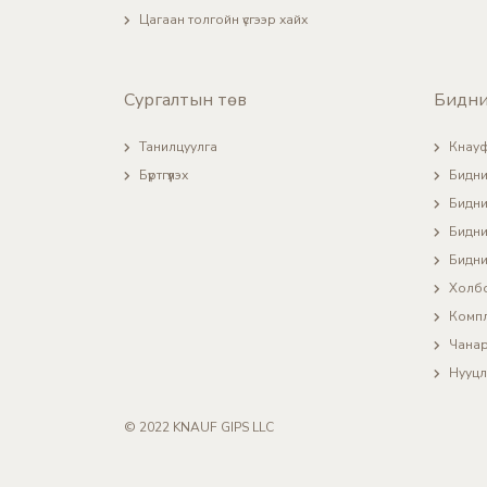
Цагаан толгойн үсгээр хайх
Сургалтын төв
Бидни
Танилцуулга
Кнауф
Бүртгүүлэх
Бидни
Бидни
Бидний
Бидний
Холб
Компл
Чанар
Нууцл
© 2022 KNAUF GIPS LLC