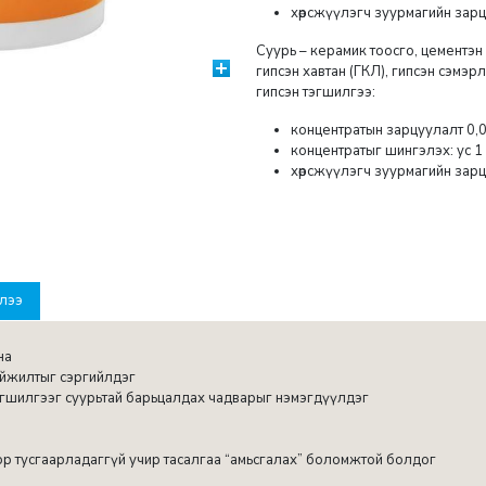
хөрсжүүлэгч зуурмагийн зарцу
Суурь – керамик тоосго, цементэн
гипсэн хавтан (ГКЛ), гипсэн сэмэр
гипсэн тэгшилгээ:
концентратын зарцуулалт 0,0
концентратыг шингэлэх: ус 1 :
хөрсжүүлэгч зуурмагийн зарц
лээ
на
йжилтыг сэргийлдэг
эгшилгээг суурьтай барьцалдах чадварыг нэмэгдүүлдэг
р тусгаарладаггүй учир тасалгаа “амьсгалах” боломжтой болдог