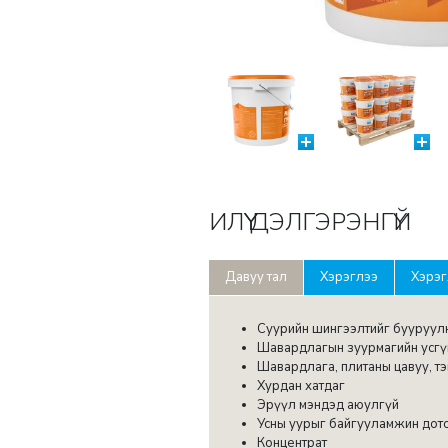
ИЛҮҮ ДЭЛГЭРЭНГҮЙ
Давуу тал
Хэрэглээ
Хэрэг
Суурийн шингээлтийг бууруул
Шавардлагын зуурмагийн усгү
Шавардлага, плитаны цавуу, т
Хурдан хатдаг
Эрүүл мэндэд аюулгүй
Усны уурыг байгууламжин дото
Концентрат