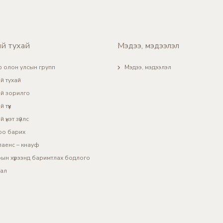
й тухай
Мэдээ, мэдээлэл
 олон улсын групп
Мэдээ, мэдээлэл
й тухай
й зорилго
 түүх
 үнэт зүйлс
оо барих
аенс – кнауф
ын хүрээнд баримтлах бодлого
ал