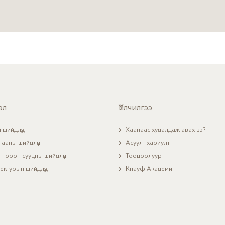
эл
Үйлчилгээ
 шийдлүүд
Хаанаас худалдаж авах вэ?
гааны шийдлүүд
Асуулт хариулт
н орон сууцны шийдлүүд
Тооцоолуур
ектурын шийдлүүд
Кнауф Академи