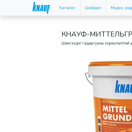
Каталог
Шийдэл
Мэдээ, мэ
КНАУФ-МИТТЕЛЬГ
Шингээдэг гадаргууны зориулалттай у