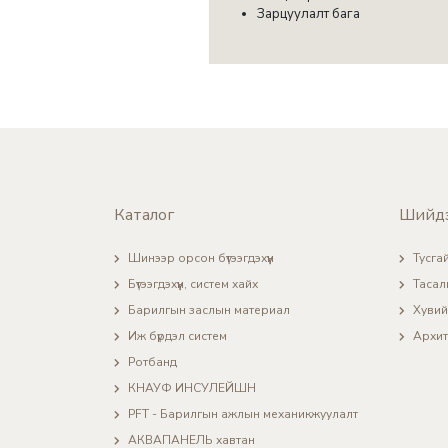
Зарцуулалт бага
Каталог
Шийд
Шинээр орсон бүтээгдэхүүн
Тусгай
Бүтээгдэхүүн, систем хайх
Тасал
Барилгын заслын материал
Хувий
Иж бүрдэл систем
Архит
Ротбанд
КНАУФ ИНСУЛЕЙШН
PFT - Барилгын ажлын механикжуулалт
АКВАПАНЕЛЬ хавтан