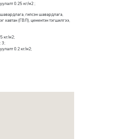
улалт 0.25 кг/м2 ;
 шавардлага, гипсэн шавардлага,
лэг хавтан (ГВЛ), цементэн тэгшилгээ,
5 кг/м2;
 3;
уулалт 0.2 кг/м2;