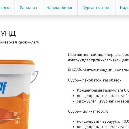
дээлэл
Үйлчилгээ
Баримт бичиг
Сургалтын төв
Бидн
РУНД
ниверсал хөрсжүүлэгч
Шар пигменттэй, полимер дисперсэ
нэвтрүүлдэг хөрсжүүлэгч (концент
КНАУФ-Миттельгрундыг шингэлэ
Суурь – пенобетон, газобетон
Концентратын зарцуулалт 0,0
концентратыг шингэлэх: ус 1:
хөрсжүүлэгч зуурмагийн зарцу
Суурь – силикат тоосго
концентратын зарцуулалт 0,0
концентратыг шингэлэх: ус 1 :