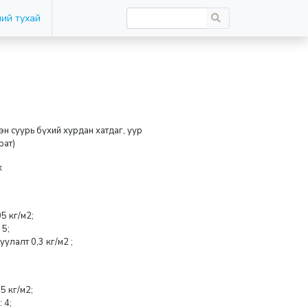
ий тухай
н суурь бүхий хурдан хатдаг, уур
рат)
х
5 кг/м2;
 5;
улалт 0,3 кг/м2 ;
5 кг/м2;
 4;