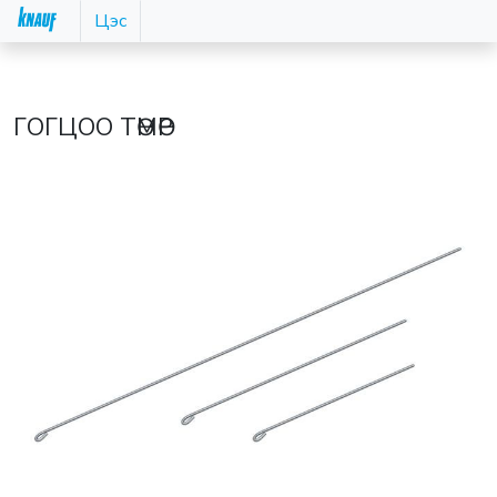
Цэс
ГОГЦОО ТӨМӨР