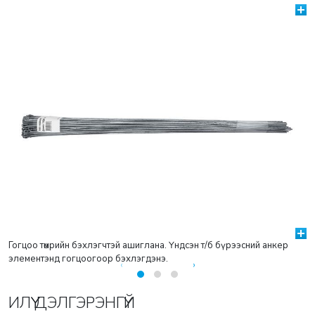
Гогцоо төмрийн бэхлэгчтэй ашиглана. Үндсэн т/б бүрээсний анкер
элементэнд гогцоогоор бэхлэгдэнэ.
‹
›
ИЛҮҮ ДЭЛГЭРЭНГҮЙ