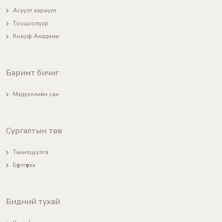
Асуулт хариулт
Тооцоолуур
Кнауф Академи
Баримт бичиг
Мэдээллийн сан
Сургалтын төв
Танилцуулга
Бүртгүүлэх
Бидний тухай