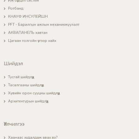
Иж бүрдэл систем
Ротбанд
КНАУФ ИНСУЛЕЙШН
PFT - Барилгын ажлын механикжуулалт
АКВАПАНЕЛЬ хавтан
Цагаан толгойн үсгээр хайх
Шийдэл
Тусгай шийдлүүд
Тасалгааны шийдлүүд
Хувийн орон сууцны шийдлүүд
Архитектурын шийдлүүд
Үйлчилгээ
Хаанаас худалдаж авах вэ?