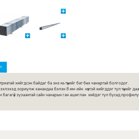
лт
риатай хийгдсэн байдаг ба энэ нь түүнийг бат бөх чанартай болгодог.
лэхэд зориулж ханандаа бэлэн 8 мм-ийн нүхтэй хийгддэг тул түүнийг да
багагүй зузаантай сайн чанарын ган ашиглан хийдэг тул бусад профилууда