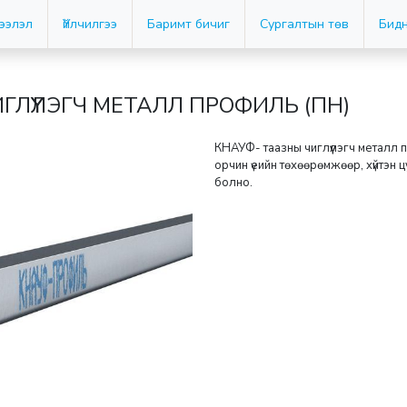
дээлэл
Үйлчилгээ
Баримт бичиг
Сургалтын төв
Бидн
ГЛҮҮЛЭГЧ МЕТАЛЛ ПРОФИЛЬ (ПН)
КНАУФ- таазны чиглүүлэгч металл 
орчин үеийн төхөөрөмжөөр, хүйтэн 
болно.