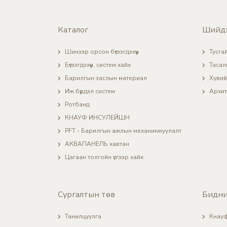
Каталог
Шийд
Шинээр орсон бүтээгдэхүүн
Тусгай
Бүтээгдэхүүн, систем хайх
Тасал
Барилгын заслын материал
Хувий
Иж бүрдэл систем
Архит
Ротбанд
КНАУФ ИНСУЛЕЙШН
PFT - Барилгын ажлын механикжуулалт
АКВАПАНЕЛЬ хавтан
Цагаан толгойн үсгээр хайх
Сургалтын төв
Бидни
Танилцуулга
Кнауф