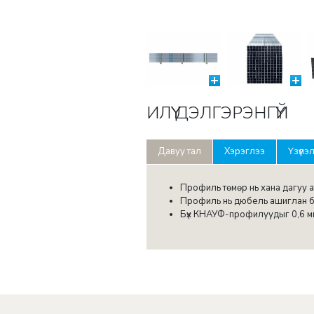
ИЛҮҮ ДЭЛГЭРЭНГҮЙ
Давуу тал
Хэрэглээ
Үзүүлэ
Профиль төмөр нь хана дагуу ат
Профиль нь дюбель ашиглан бэх
Бүх КНАУФ-профилуудыг 0,6 мм 