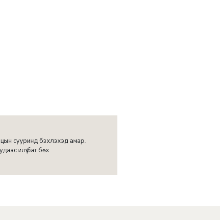
ацын сууринд бэхлэхэд амар.
ас илүү бат бөх.