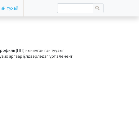
ий тухай
профиль (ПН) нь нимгэн ган туузыг
цувих аргаар үйлдвэрлэдэг урт элемент