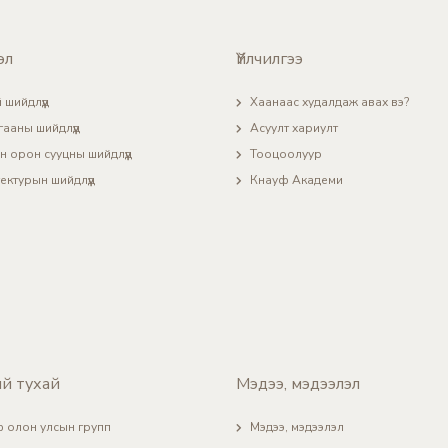
эл
Үйлчилгээ
 шийдлүүд
Хаанаас худалдаж авах вэ?
гааны шийдлүүд
Асуулт хариулт
н орон сууцны шийдлүүд
Тооцоолуур
ектурын шийдлүүд
Кнауф Академи
й тухай
Мэдээ, мэдээлэл
 олон улсын групп
Мэдээ, мэдээлэл