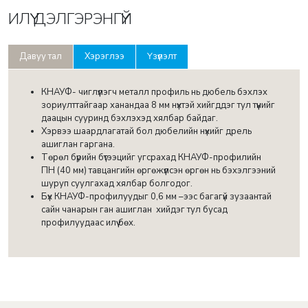
ИЛҮҮ ДЭЛГЭРЭНГҮЙ
Давуу тал
Хэрэглээ
Үзүүлэлт
КНАУФ- чиглүүлэгч металл профиль нь дюбель бэхлэх
зориулттайгаар ханандаа 8 мм нүхтэй хийгддэг тул түүнийг
даацын сууринд бэхлэхэд хялбар байдаг.
Хэрвээ шаардлагатай бол дюбелийн нүхийг дрель
ашиглан гаргана.
Төрөл бүрийн бүтээцийг угсрахад КНАУФ-профилийн
ПН (40 мм) тавцангийн өргөжүүлсэн өргөн нь бэхэлгээний
шуруп суулгахад хялбар болгодог.
Бүх КНАУФ-профилуудыг 0,6 мм –ээс багагүй зузаантай
сайн чанарын ган ашиглан хийдэг тул бусад
профилуудаас илүү бөх.