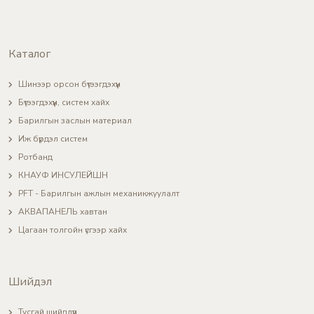
Каталог
Шинээр орсон бүтээгдэхүүн
Бүтээгдэхүүн, систем хайх
Барилгын заслын материал
Иж бүрдэл систем
Ротбанд
КНАУФ ИНСУЛЕЙШН
PFT - Барилгын ажлын механикжуулалт
АКВАПАНЕЛЬ хавтан
Цагаан толгойн үсгээр хайх
Шийдэл
Тусгай шийдлүүд