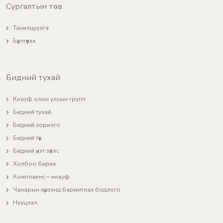
Сургалтын төв
Танилцуулга
Бүртгүүлэх
Бидний тухай
Кнауф олон улсын групп
Бидний тухай
Бидний зорилго
Бидний түүх
Бидний үнэт зүйлс
Холбоо барих
Комплаенс – кнауф
Чанарын хүрээнд баримтлах бодлого
Нууцлал