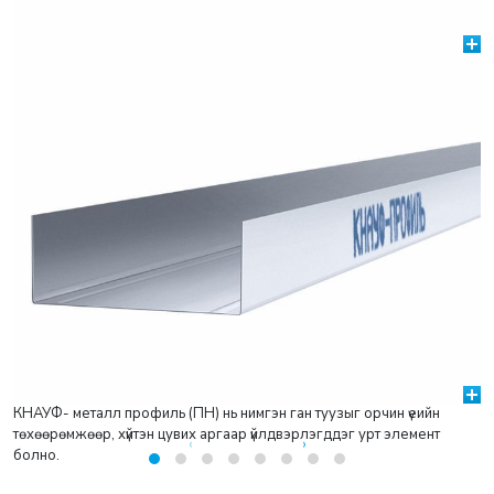
КНАУФ- металл профиль (ПН) нь нимгэн ган туузыг орчин үеийн
төхөөрөмжөөр, хүйтэн цувих аргаар үйлдвэрлэгддэг урт элемент
‹
›
болно.