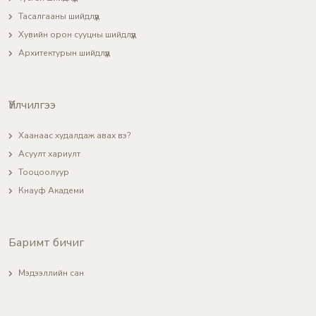
Тасалгааны шийдлүүд
Хувийн орон сууцны шийдлүүд
Архитектурын шийдлүүд
Үйлчилгээ
Хаанаас худалдаж авах вэ?
Асуулт хариулт
Тооцоолуур
Кнауф Академи
Баримт бичиг
Мэдээллийн сан