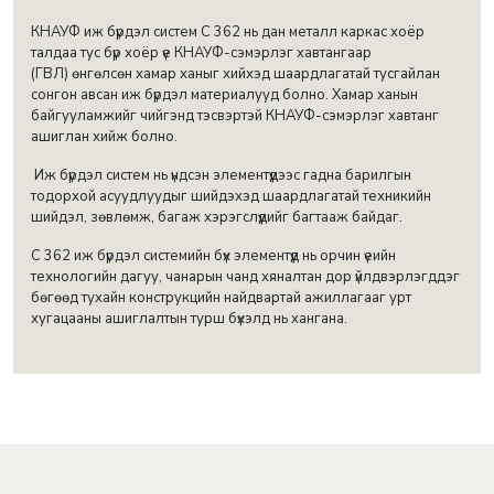
КНАУФ иж бүрдэл систем С 362 нь дан металл каркас хоёр
талдаа тус бүр хоёр үе КНАУФ-сэмэрлэг хавтангаар
(ГВЛ) өнгөлсөн хамар ханыг хийхэд шаардлагатай тусгайлан
сонгон авсан иж бүрдэл материалууд болно. Хамар ханын
байгууламжийг чийгэнд тэсвэртэй КНАУФ-сэмэрлэг хавтанг
ашиглан хийж болно.
Иж бүрдэл систем нь үндсэн элементүүдээс гадна барилгын
тодорхой асуудлуудыг шийдэхэд шаардлагатай техникийн
шийдэл, зөвлөмж, багаж хэрэгслүүдийг багтааж байдаг.
С 362 иж бүрдэл системийн бүх элементүүд нь орчин үеийн
технологийн дагуу, чанарын чанд хяналтан дор үйлдвэрлэгддэг
бөгөөд тухайн конструкцийн найдвартай ажиллагааг урт
хугацааны ашиглалтын турш бүхэлд нь хангана.