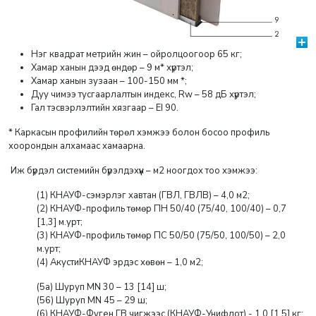
Нэг квадрат метрийн жин – ойролцоогоор 65 кг;
Хамар ханын дээд өндөр – 9 м* хүртэл;
Хамар ханын зузаан – 100-150 мм *;
Дуу чимээ тусгаарлалтын индекс, Rw – 58 дБ хүртэл;
Гал тэсвэрлэлтийн хязгаар – EI 90.
* Каркасын профилийн төрөл хэмжээ болон босоо профиль
хоорондын алхамаас хамаарна.
Иж бүрдэл системийн бүрэлдэхүүн – м2 ноогдох тоо хэмжээ:
(1) КНАУФ-сэмэрлэг хавтан (ГВЛ, ГВЛВ) – 4,0 м2;
(2) КНАУФ-профиль төмөр ПН 50/40 (75/40, 100/40) – 0,7
[1,3] м.урт;
(3) КНАУФ-профиль төмөр ПС 50/50 (75/50, 100/50) – 2,0
м.урт;
(4) АкустиКНАУФ эрдэс хөвөн – 1,0 м2;
(5a) Шуруп MN 30 – 13 [14] ш;
(56) Шуруп MN 45 – 29 ш;
(6) КНАУФ-Фуген ГВ чигжээс (КНАУФ-Унифлот) - 1,0 [1,5] кг;