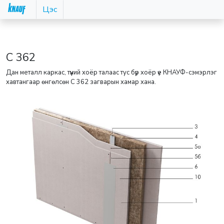
Цэс
С 362
Дан металл каркас, түүний хоёр талаас тус бүр хоёр үе КНАУФ-сэмэрлэг
хавтангаар өнгөлсөн С 362 загварын хамар хана.