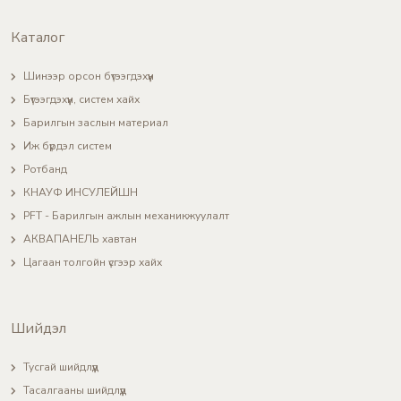
Каталог
Шинээр орсон бүтээгдэхүүн
Бүтээгдэхүүн, систем хайх
Барилгын заслын материал
Иж бүрдэл систем
Ротбанд
КНАУФ ИНСУЛЕЙШН
PFT - Барилгын ажлын механикжуулалт
АКВАПАНЕЛЬ хавтан
Цагаан толгойн үсгээр хайх
Шийдэл
Тусгай шийдлүүд
Тасалгааны шийдлүүд