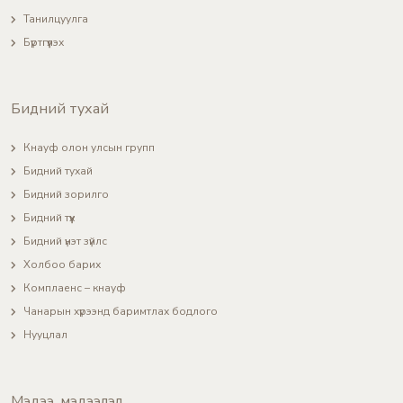
Танилцуулга
Бүртгүүлэх
Бидний тухай
Кнауф олон улсын групп
Бидний тухай
Бидний зорилго
Бидний түүх
Бидний үнэт зүйлс
Холбоо барих
Комплаенс – кнауф
Чанарын хүрээнд баримтлах бодлого
Нууцлал
Мэдээ, мэдээлэл