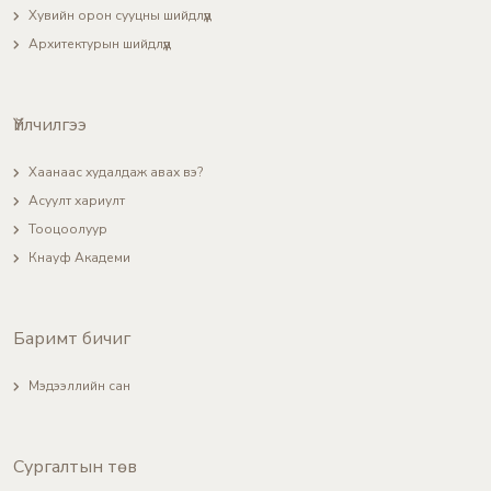
Хувийн орон сууцны шийдлүүд
Архитектурын шийдлүүд
Үйлчилгээ
Хаанаас худалдаж авах вэ?
Асуулт хариулт
Тооцоолуур
Кнауф Академи
Баримт бичиг
Мэдээллийн сан
Сургалтын төв