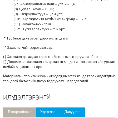
(7*) Арматурчлалын лент – урт. м – 1,6
(8) Дюбель 6х40 – 1,6 ш;
(9) Нягтруулах тууз –1,2 м.урт;
(10*) Хөрсжүүлэгч КНАУФ-Тифенгрунд – 0,2 л;
(11) Булан төмөр - ** ш;
(12*) Тусгаарлах тууз – ** м.урт;
* Тус бүтээгдэхүүн зураг дээр тусгагдаагүй.
** Захиалагчийн хэрэгцээгээр.
( ) Хаалтанд дагалдах хэрэгслийн сонголтыг оруулсан болно.
[ ] Дөрвөлжин хаалтанд хамар ханын өндөр гипсэн хавтангийн уртаас
илүү байх үед ашиглах орц.
Материалын тоо хэмжээний өгөгдлүүд нь эсгэх явцад гарах алдагдлыг
тооцоогүй ба төслийн дагуу тодруулах шаардлагатай.
ИЛҮҮ ДЭЛГЭРЭНГҮЙ
Тодорхойлолт
Хэрэглээ
Давуу тал