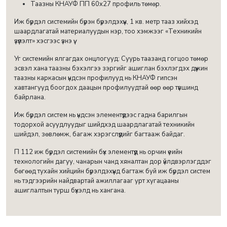
Таазны КНАУФ ПП 60х27 профиль төмөр.
Иж бүрдэл системийн бүрэн бүрэлдэхүүн, 1 кв. метр тааз хийхэд
шаардлагатай материалуудын нэр, тоо хэмжээг «Техникийн
үзүүлэлт» хэсгээс үзнэ үү.
Уг системийн ялгагдах онцлогууд: Суурь таазанд гогцоо төмөр
эсвэл хана таазны бэхэлгээ зэргийг ашиглан бэхлэгдэх дүүжин
таазны каркасын үндсэн профилууд нь КНАУФ гипсэн
хавтангууд боогдох даацын профилуудтай өөр өөр түвшинд
байрлана.
Иж бүрдэл систем нь үндсэн элементүүдээс гадна барилгын
тодорхой асуудлуудыг шийдхэд шаардлагатай техникийн
шийдэл, зөвлөмж, багаж хэрэгслүүдийг багтааж байдаг.
П 112 иж бүрдэл системийн бүх элементүүд нь орчин үеийн
технологийн дагуу, чанарын чанд хяналтан дор үйлдвэрлэгддэг
бөгөөд тухайн хийцийн бүрэлдэхүүнд багтаж буй иж бүрдэл систем
нь тэдгээрийн найдвартай ажиллагааг урт хугацааны
ашиглалтын турш бүхэлд нь хангана.