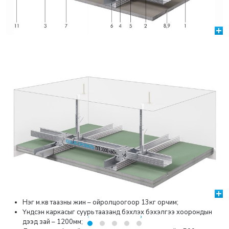
Нэг м.кв таазны жин – ойролцоогоор 13кг орчим;
Үндсэн каркасыг суурь таазанд бэхлэх бэхэлгээ хоорондын
‹
›
дээд зай – 1200мм;