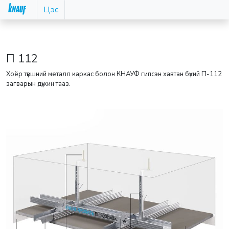
Цэс
П 112
Хоёр түвшний металл каркас болон КНАУФ гипсэн хавтан бүхий П-112
загварын дүүжин тааз.