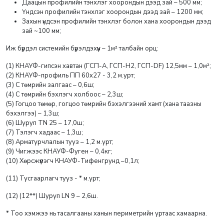
Даацын профилийн тэнхлэг хоорондын дээд зай – 500 мм;
Үндсэн профилийн тэнхлэг хоорондын дээд зай – 1200 мм;
Захын үндсэн профилийн тэнхлэг болон хана хоорондын дээд
зай ~100 мм;
Иж бүрдэл системийн бүрэлдэхүүн – 1м² талбайн орц:
(1) КНАУФ-гипсэн хавтан (ГСП-А, ГСП-Н2, ГСП-DF) 12,5мм – 1,0м²;
(2) КНАУФ-профиль ПП 60x27 - 3,2 м.урт;
(3) С төмрийн залгаас – 0,6ш;
(4) С төмрийн бэхлэгч холбоос – 2,3ш;
(5) Гогцоо төмөр, гогцоо төмрийн бэхэлгээний хамт (хана таазны
бэхэлгээ) – 1,3ш;
(6) Шуруп TN 25 – 17,0ш;
(7) Тэлэгч хадаас – 1,3ш;
(8) Арматурчлалын тууз – 1,2 м.урт;
(9) Чигжээс КНАУФ-Фуген – 0,4кг;
(10) Хөрсжүүлэгч КНАУФ-Тифенгрунд –0,1л;
(11) Тусгаарлагч тууз - * м.урт;
(12) (12**) Шуруп LN 9 – 2,6ш.
* Тоо хэмжээ нь тасалгааны ханын периметрийн уртаас хамаарна.