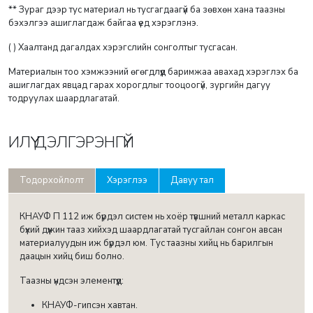
** Зураг дээр тус материал нь тусгагдаагүй ба зөвхөн хана таазны
бэхэлгээ ашиглагдаж байгаа үед хэрэглэнэ.
( ) Хаалтанд дагалдах хэрэгслийн сонголтыг тусгасан.
Материалын тоо хэмжээний өгөгдлүүд баримжаа авахад хэрэглэх ба
ашиглагдах явцад гарах хорогдлыг тооцоогүй, зургийн дагуу
тодруулах шаардлагатай.
ИЛҮҮ ДЭЛГЭРЭНГҮЙ
Тодорхойлолт
Хэрэглээ
Давуу тал
КНАУФ П 112 иж бүрдэл систем нь хоёр түвшний металл каркас
бүхий дүүжин тааз хийхэд шаардлагатай тусгайлан сонгон авсан
материалуудын иж бүрдэл юм. Тус таазны хийц нь барилгын
даацын хийц биш болно.
Таазны үндсэн элементүүд:
КНАУФ-гипсэн хавтан.