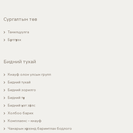
Сургалтын төв
Танилцуулга
Бүртгүүлэх
Бидний тухай
Кнауф олон улсын групп
Бидний тухай
Бидний зорилго
Бидний түүх
Бидний үнэт зүйлс
Холбоо барих
Комплаенс – кнауф
Чанарын хүрээнд баримтлах бодлого