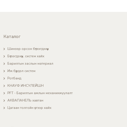
Каталог
Шинээр орсон бүтээгдэхүүн
Бүтээгдэхүүн, систем хайх
Барилгын заслын материал
Иж бүрдэл систем
Ротбанд
КНАУФ ИНСУЛЕЙШН
PFT - Барилгын ажлын механикжуулалт
АКВАПАНЕЛЬ хавтан
Цагаан толгойн үсгээр хайх