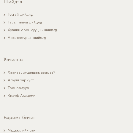
Шийдэл
Тусгай шийдлүүд
Тасалгааны шийдлүүд
Хувийн орон сууцны шийдлүүд
Архитектурын шийдлүүд
Үйлчилгээ
Хаанаас худалдаж авах вэ?
Асуулт хариулт
Тооцоолуур
Кнауф Академи
Баримт бичиг
Мэдээллийн сан