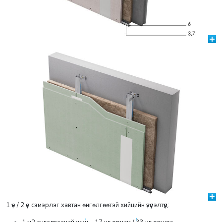
1 үе / 2 үе сэмэрлэг хавтан өнгөлгөөтэй хийцийн үзүүлэлтүүд:
‹
›