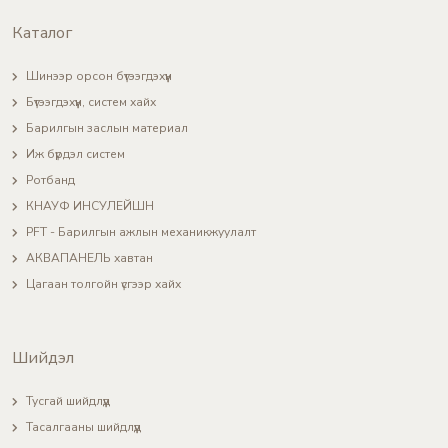
Каталог
Шинээр орсон бүтээгдэхүүн
Бүтээгдэхүүн, систем хайх
Барилгын заслын материал
Иж бүрдэл систем
Ротбанд
КНАУФ ИНСУЛЕЙШН
PFT - Барилгын ажлын механикжуулалт
АКВАПАНЕЛЬ хавтан
Цагаан толгойн үсгээр хайх
Шийдэл
Тусгай шийдлүүд
Тасалгааны шийдлүүд