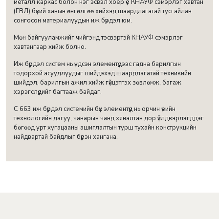
металл каркас болон нэг эсвэл хоёр үе КНАУФ сэмэрлэг хавтан
(ГВЛ) бүхий ханын өнгөлгөө хийхэд шаардлагатай тусгайлан
сонгосон материалуудын иж бүрдэл юм.
Мөн байгууламжийг чийгэнд тэсвэртэй КНАУФ сэмэрлэг
хавтангаар хийж болно.
Иж бүрдэл систем нь үндсэн элементүүдээс гадна барилгын
тодорхой асуудлуудыг шийдэхэд шаардлагатай техникийн
шийдэл, барилгын ажил хийж гүйцэтгэх зөвлөмж, багаж
хэрэгслүүдийг багтааж байдаг.
С 663 иж бүрдэл системийн бүх элементүүд нь орчин үеийн
технологийн дагуу, чанарын чанд хяналтан дор үйлдвэрлэгддэг
бөгөөд урт хугацааны ашиглалтын турш тухайн конструкцийн
найдвартай байдлыг бүрэн хангана.