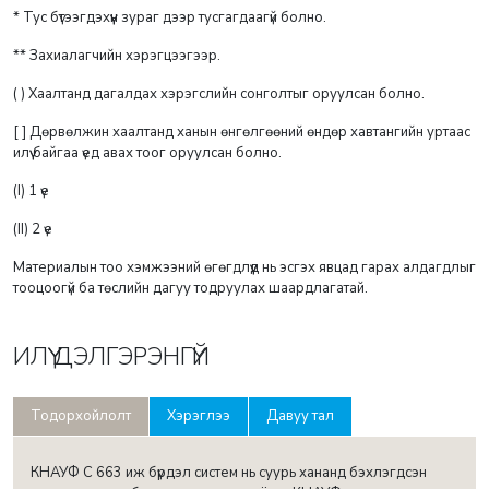
* Тус бүтээгдэхүүн зураг дээр тусгагдаагүй болно.
** Захиалагчийн хэрэгцээгээр.
( ) Хаалтанд дагалдах хэрэгслийн сонголтыг оруулсан болно.
[ ] Дөрвөлжин хаалтанд ханын өнгөлгөөний өндөр хавтангийн уртаас
илүү байгаа үед авах тоог оруулсан болно.
(I) 1 үе
(II) 2 үе
Материалын тоо хэмжээний өгөгдлүүд нь эсгэх явцад гарах алдагдлыг
тооцоогүй ба төслийн дагуу тодруулах шаардлагатай.
ИЛҮҮ ДЭЛГЭРЭНГҮЙ
Тодорхойлолт
Хэрэглээ
Давуу тал
КНАУФ С 663 иж бүрдэл систем нь суурь хананд бэхлэгдсэн