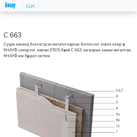
Цэс
С 663
Суурь хананд бэхлэгдсэн металл каркас болон нэг эсвэл хоёр үе
КНАУФ сэмэрлэг хавтан (ГВЛ) бүхий С 663 загварын ханын өнгөлгөө.
КНАУФ иж бүрдэл систем.