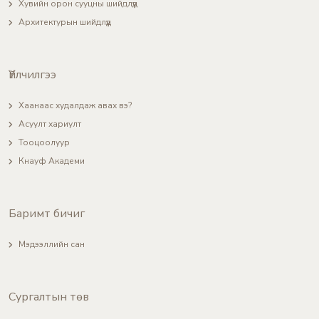
Хувийн орон сууцны шийдлүүд
Архитектурын шийдлүүд
Үйлчилгээ
Хаанаас худалдаж авах вэ?
Асуулт хариулт
Тооцоолуур
Кнауф Академи
Баримт бичиг
Мэдээллийн сан
Сургалтын төв