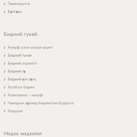
Танилцуулга
Бүртгүүлэх
Бидний тухай
Кнауф олон улсын групп
Бидний тухай
Бидний зорилго
Бидний түүх
Бидний үнэт зүйлс
Холбоо барих
Комплаенс – кнауф
Чанарын хүрээнд баримтлах бодлого
Нууцлал
Мэдээ, мэдээлэл