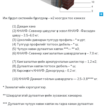
Иж бүрдэл системийн бүрэлдэхүүн – м2 ноогдох тоо хэмжээ:
(1) Даацын хана
(2) КНАУФ-Севенер цавуулаг үе эсвэл КНАУФ -Фассаден
цавуу – 3,5–6,0 кг;
(3) Цоколийн давхарын тулгуур профиль – * м.урт;
(4) Тулгуур профилийг тогтоох дюбель – * ш;
(5) Чулуун хөвөн дулаалгын хавтан ***— ** м3;
(6) КНАУФ-Севенер хамгаалалтын шавардлагын үе – 7,0 кг;
(7) Хамгаалалтын үеийн арматурчлалын шилэн тор – 1,2 м2;
(8) Дулаалгын хавтан тогтоох дюбель – * ш;
(9) Хөрсжүүлэгч КНАУФ-Декоргрунд – 0,2 кг;
(10) КНАУФ Диамант гоёлын шавардлага — 2,5–3,8**** кг.
* Захиалагчийн хэрэгцээгээр.
** Шаардлагатай дулаалгын үеийн зузаанаас хамаарна.
*** Дулаалгын чулуун хөвөн хавтан нь гадна ханын дулаалгын