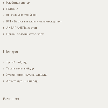
Иж бүрдэл систем
Ротбанд
КНАУФ ИНСУЛЕЙШН
PFT - Барилгын ажлын механикжуулалт
АКВАПАНЕЛЬ хавтан
Цагаан толгойн үсгээр хайх
Шийдэл
Тусгай шийдлүүд
Тасалгааны шийдлүүд
Хувийн орон сууцны шийдлүүд
Архитектурын шийдлүүд
Үйлчилгээ