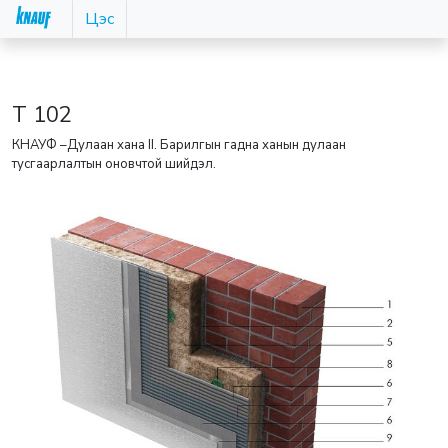
Цэс
Т 102
КНАУФ –Дулаан хана II. Барилгын гадна ханын дулаан
тусгаарлалтын оновчтой шийдэл.