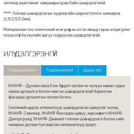
системд ашиглахыг зөвшөөрөгдсөн байх шаардлагатай
**** Гоёлын шавардлагын зуурмагийн ширхэглэлээс хамаарна
(1,5/2,5/3,0мм).
Материалын тоо хэмжээний өгөгдлүүд нь эсгэх явцад гарах алдагдлыг
тооцоогүй ба төслийн дагуу тодруулах шаардлагатай.
ИЛҮҮ ДЭЛГЭРЭНГҮЙ
Тодорхойлолт
Тодорхойлолт
Давуу тал
КНАУФ – Дулаан хана II иж бүрдэл систем нь чулуун хөвөн гадна
ханын дулаалга болон нимгэн шавардлагатай барилгын
фасадны дулаалгын систем болно.
Системийн үндсэн элементууд: шавардлагын цавуулаг хольц
КНАУФ-Севенер, КНАУФ Фассаден цавуу, хөрсжүүлэгч КНАУФ-
Декоргрунд, КНАУФ-Диамант гоёлын шавардлага болон сайн
чанарын дулаан тусгаарлах материалууд ордог.