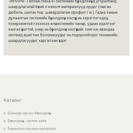
«КНАУФ-Теплая стена II» системийн бүрэдлэхүүнд угсралтанд
шаардлагатай бүхий л нэмэлт материалууд ордог (тавган
дюбель, шилэн тор, шавардлагын профил г.м.). Гадна ханын
дулаалгын системийн бүрэлдэхүүн хэсгүүд нь хэрэглэгчдэд
тохиромжтой гэхээсээ илүү системийн чанар, удаан эдэлгээг
хангах үүрэгтэй, учир нь бүрэлдэхүүн хэсгүүдийг сонгож авахдаа
системд ашиглах боломжуудыг нь тодорхойлдог техникийн
шаардлагуудыг харгалзан үздэг.
Каталог
Шинээр орсон бүтээгдэхүүн
Бүтээгдэхүүн, систем хайх
Барилгын заслын материал